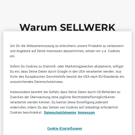
Warum SELLWERK
Trusted Firmen wählen?
Um Dir die Webseitennutzung zu erleichtern, unsere Produkte zu verbessern
und Angebote auf Deine Interessen abzustimmen, setzen wir u.a. Cookies
ein.
Sofern Du Cookies zu Statistik- oder Marketingzwecken akzeptierst, willigst
Du ein, dass Deine Daten durch Google in den USA verarbeitet werden. Aus
Sicht des Europäischen Gerichtshofs besitzt die USA nach EU-Standards ein
unzureichendes Datenschutzniveau.
Insbesondere besteht die Gefahr, dass Deine Daten durch US-Behörden zu
Zwecken der Überwachung ohne jegliche Rechtsbehelfsmöglichkeiten
verarbeitet werden können. Du kannst diese Einwilligung jederzeit
Von der Community
Lokale Marktkenntnis
widerrufen, indem Du das Setzen von Cookies auf Unbedingt erforderlich
Cookies beschränkst.
Datenschutzhinweise
Impressum
geprüfte Anbieter
Cookie-Einstellungen