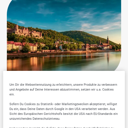
Um Dir die Webseitennutzung zu erleichtern, unsere Produkte zu verbessern
und Angebote auf Deine Interessen abzustimmen, setzen wir u.a. Cookies
ein.
Sofern Du Cookies zu Statistik- oder Marketingzwecken akzeptierst, willigst
Warum SELLWERK
Du ein, dass Deine Daten durch Google in den USA verarbeitet werden. Aus
Sicht des Europäischen Gerichtshofs besitzt die USA nach EU-Standards ein
Trusted Firmen wählen?
unzureichendes Datenschutzniveau.