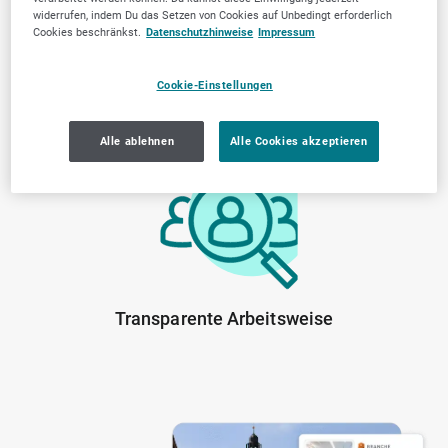
widerrufen, indem Du das Setzen von Cookies auf Unbedingt erforderlich
Cookies beschränkst.
Datenschutzhinweise
Impressum
Cookie-Einstellungen
Von der Community
Lokale Marktkenntnis
geprüfte Anbieter
Alle ablehnen
Alle Cookies akzeptieren
Transparente Arbeitsweise