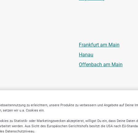
Frankfurt am Main
Hanau
Offenbach am Main
sen
Nordr
ebseitennutzung zu erleichtern, unsere Produkte zu verbessern und Angebote auf Deine I
 setzen wir u.a. Cookies ein.
Düsseldorf
Krefeld
okies zu Statistik- oder Marketingzwecken akzeptierst, willigst Du ein, dass Deine Daten 
rbeitet werden. Aus Sicht des Europäischen Gerichtshofs besitzt die USA nach EU-Standa
Lüdenscheid
des Datenschutzniveau.