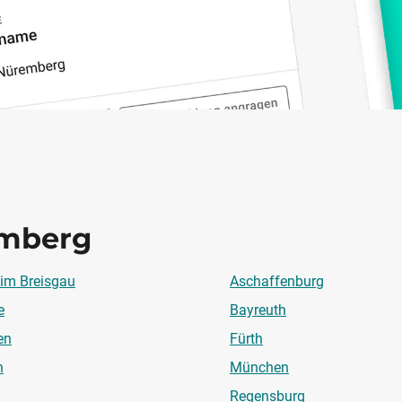
mberg
 im Breisgau
Aschaffenburg
e
Bayreuth
en
Fürth
n
München
Regensburg