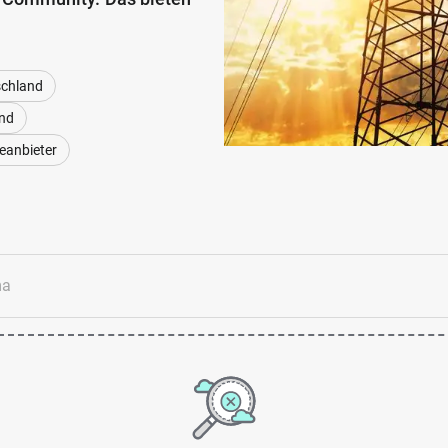
schland
and
eanbieter