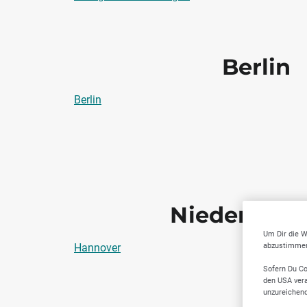
Berlin
Berlin
Niedersach
Um Dir die W
abzustimmen,
Hannover
Sofern Du Co
den USA vera
unzureichen