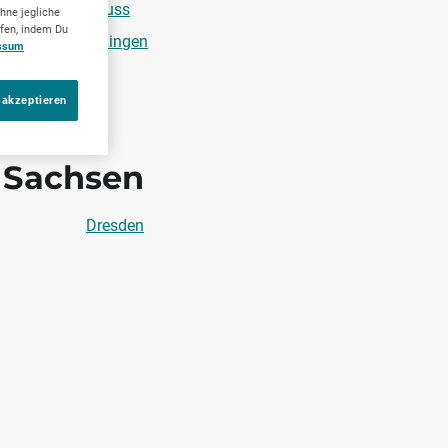
Neuss
hne jegliche
ufen, indem Du
Solingen
ssum
 akzeptieren
Sachsen
Dresden