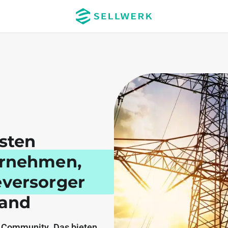
esten
ernehmen,
eversorger
land
 Community. Das bieten