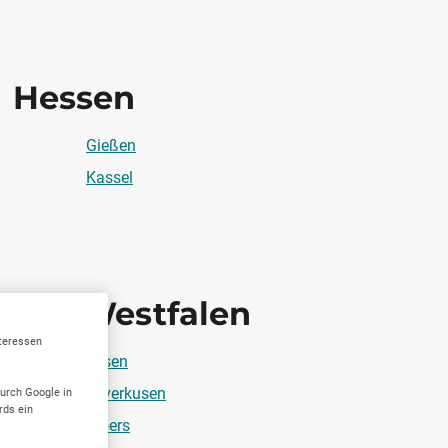
Hessen
Gießen
Kassel
hein-Westfalen
nteressen
Essen
Leverkusen
durch Google in
rds ein
Moers