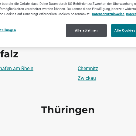
Mönchengladbach
 besteht die Gefahr, dass Deine Daten durch US-Behörden zu Zwecken der Überwachung o
smöglichkeiten verarbeitet werden können. Du kannst diese Einwilligung jederzeit widerr
Ratingen
on Cookies auf Unbedingt erforderlich Cookies beschränkst.
Datenschutzhinweise
Impre
Wuppertal
stellungen
Alle ablehnen
Alle Cookies
falz
hafen am Rhein
Chemnitz
Zwickau
Thüringen