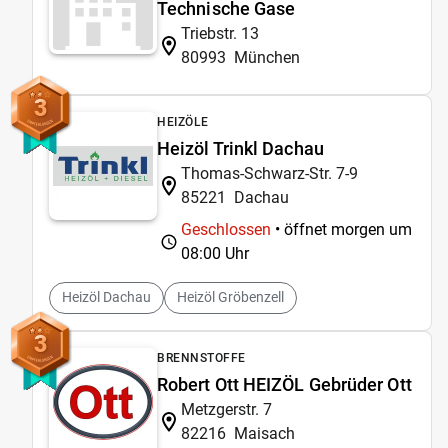
Technische Gase
Triebstr. 13
80993
München
3
HEIZÖLE
Heizöl Trinkl Dachau
Thomas-Schwarz-Str. 7-9
85221
Dachau
Geschlossen
• öffnet morgen um
08:00 Uhr
Heizöl Dachau
Heizöl Gröbenzell
3
BRENNSTOFFE
Robert Ott HEIZÖL Gebrüder Ott
Metzgerstr. 7
82216
Maisach