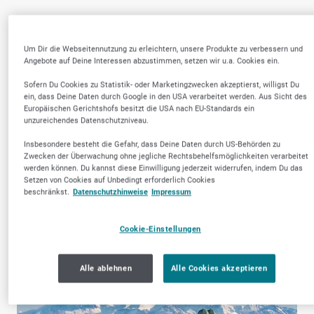
Um Dir die Webseitennutzung zu erleichtern, unsere Produkte zu verbessern und
Angebote auf Deine Interessen abzustimmen, setzen wir u.a. Cookies ein.
Sofern Du Cookies zu Statistik- oder Marketingzwecken akzeptierst, willigst Du
Versorgungsunterneh
Zahnärztliche
ein, dass Deine Daten durch Google in den USA verarbeitet werden. Aus Sicht des
men, Wasser- &
Dienstleistungen
Europäischen Gerichtshofs besitzt die USA nach EU-Standards ein
unzureichendes Datenschutzniveau.
Energieversorger
Insbesondere besteht die Gefahr, dass Deine Daten durch US-Behörden zu
Zwecken der Überwachung ohne jegliche Rechtsbehelfsmöglichkeiten verarbeitet
werden können. Du kannst diese Einwilligung jederzeit widerrufen, indem Du das
Setzen von Cookies auf Unbedingt erforderlich Cookies
beschränkst.
Datenschutzhinweise
Impressum
Cookie-Einstellungen
Alle ablehnen
Alle Cookies akzeptieren