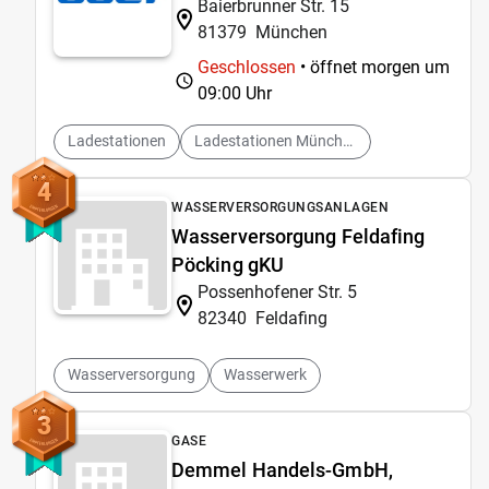
Baierbrunner Str. 15
81379
München
Geschlossen
• öffnet morgen um
09:00 Uhr
Ladestationen
Ladestationen München
4
WASSERVERSORGUNGSANLAGEN
Wasserversorgung Feldafing
Pöcking gKU
Possenhofener Str. 5
82340
Feldafing
Wasserversorgung
Wasserwerk
3
GASE
Demmel Handels-GmbH,