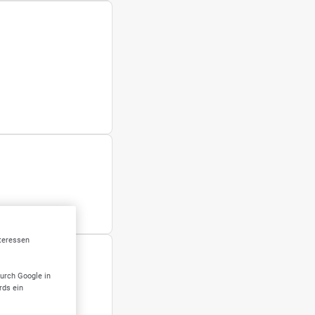
nteressen
durch Google in
rds ein