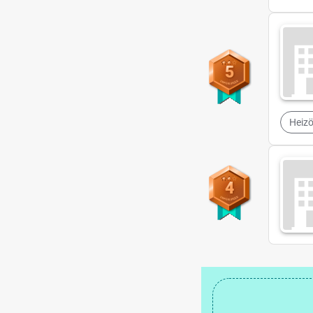
5
Heizö
4