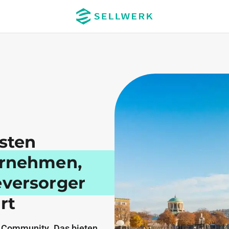
esten
ernehmen,
eversorger
rt
 Community. Das bieten