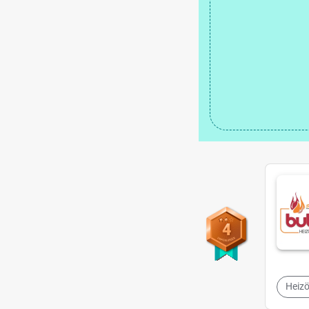
4
Heizö