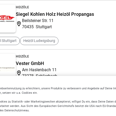
HEIZÖLE
Siegel Kohlen Holz Heizöl Propangas
Beilsteiner Str. 11
70435
Stuttgart
l Stuttgart
Heizöl Ludwigsburg
HEIZÖLE
Vester GmbH
Am Haslenbach 11
73278
Schlierbach
ebseitennutzung zu erleichtern, unsere Produkte zu verbessern und Angebote auf Deine I
 setzen wir u.a. Cookies ein.
WASSERAUFBEREITUNG
Preis Wassertechnik GmbH
okies zu Statistik- oder Marketingzwecken akzeptierst, willigst Du ein, dass Deine Daten 
Regerstr. 15
rbeitet werden. Aus Sicht des Europäischen Gerichtshofs besitzt die USA nach EU-Standa
des Datenschutzniveau.
73663
Berglen