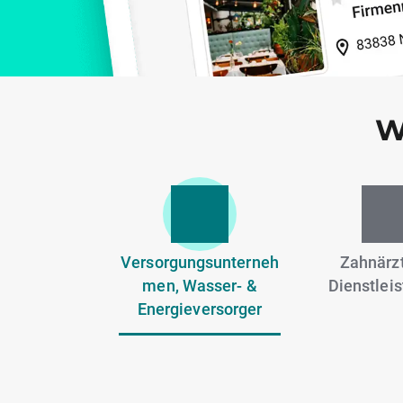
W
Versorgungsunterneh
Zahnärzt
men, Wasser- &
Dienstlei
Energieversorger