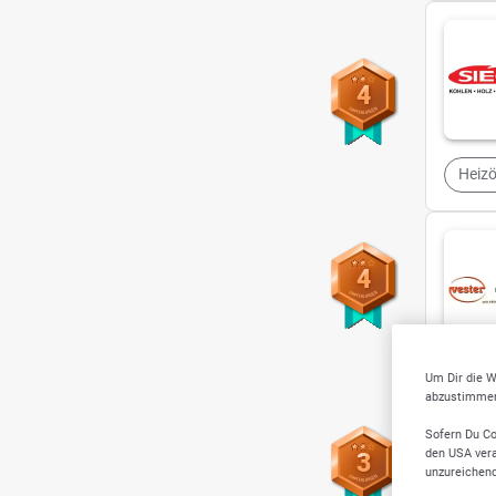
4
Heizö
4
Um Dir die W
abzustimmen,
Sofern Du Co
den USA vera
3
unzureichen