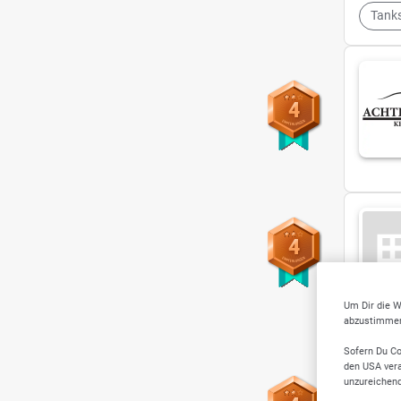
Tanks
4
4
Um Dir die W
abzustimmen,
Sofern Du Co
den USA vera
unzureichen