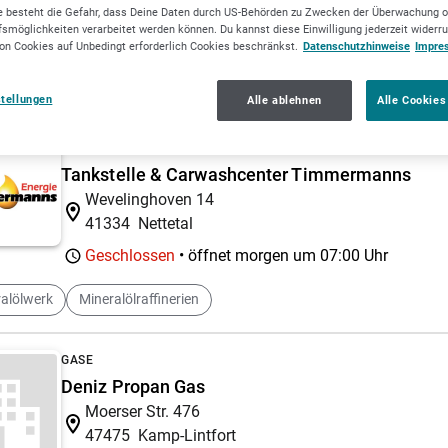
42549
Velbert
 besteht die Gefahr, dass Deine Daten durch US-Behörden zu Zwecken der Überwachung o
smöglichkeiten verarbeitet werden können. Du kannst diese Einwilligung jederzeit widerr
Geschlossen
• öffnet morgen um
08:00 Uhr
on Cookies auf Unbedingt erforderlich Cookies beschränkst.
Datenschutzhinweise
Impre
gieversorgung
Nizzabad
stellungen
Alle ablehnen
Alle Cookies
MINERALÖLE
Tankstelle & Carwashcenter Timmermanns
Wevelinghoven 14
41334
Nettetal
Geschlossen
• öffnet morgen um
07:00 Uhr
alölwerk
Mineralölraffinerien
GASE
Deniz Propan Gas
Moerser Str. 476
47475
Kamp-Lintfort