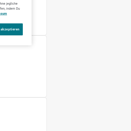
hne jegliche
ufen, indem Du
ssum
 akzeptieren