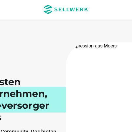
esten
ernehmen,
eversorger
s
 Community. Das bieten