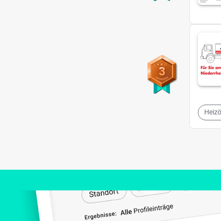
3
Heizö