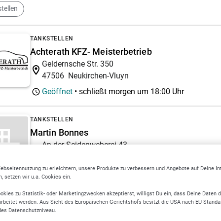
tellen
TANKSTELLEN
Achterath KFZ- Meisterbetrieb
Geldernsche Str. 350
47506
Neukirchen-Vluyn
Geöffnet
• schließt morgen um
18:00 Uhr
TANKSTELLEN
Martin Bonnes
An der Seidenweberei 43
47608
Geldern
ebseitennutzung zu erleichtern, unsere Produkte zu verbessern und Angebote auf Deine I
 setzen wir u.a. Cookies ein.
ENERGIE- UND WASSERVERSORGUNG
okies zu Statistik- oder Marketingzwecken akzeptierst, willigst Du ein, dass Deine Daten 
Stadtwerke Velbert
rbeitet werden. Aus Sicht des Europäischen Gerichtshofs besitzt die USA nach EU-Standa
des Datenschutzniveau.
Kettwiger Str. 2