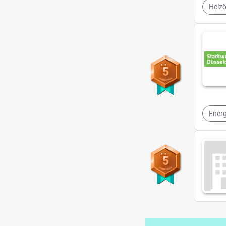
Heizö
5
Energ
5