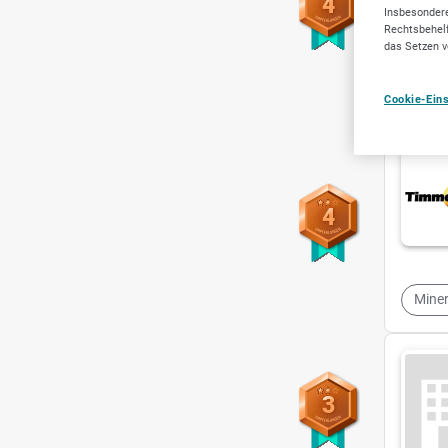
4
Insbesondere
Rechtsbehelf
das Setzen v
Ener
Cookie-Ein
4
Miner
3