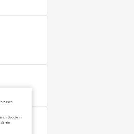
nteressen
durch Google in
rds ein