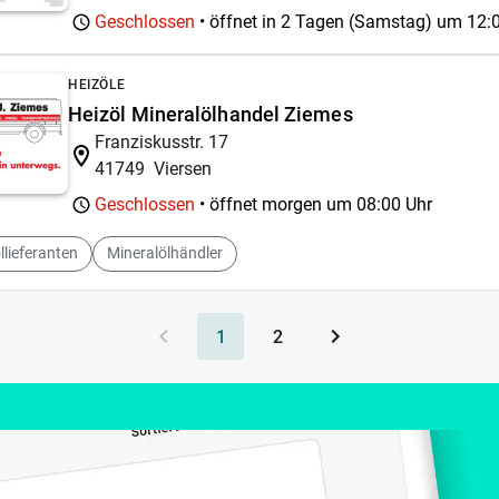
Geschlossen
• öffnet in 2 Tagen (Samstag) um
12:
HEIZÖLE
Heizöl Mineralölhandel Ziemes
Franziskusstr. 17
41749
Viersen
Geschlossen
• öffnet morgen um
08:00 Uhr
llieferanten
Mineralölhändler
1
2