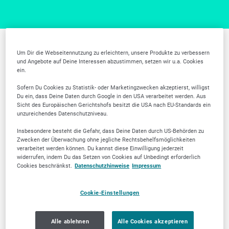
Um Dir die Webseitennutzung zu erleichtern, unsere Produkte zu verbessern
Weitere Branchen in
und Angebote auf Deine Interessen abzustimmen, setzen wir u.a. Cookies
ein.
Moers
Sofern Du Cookies zu Statistik- oder Marketingzwecken akzeptierst, willigst
Du ein, dass Deine Daten durch Google in den USA verarbeitet werden. Aus
Sicht des Europäischen Gerichtshofs besitzt die USA nach EU-Standards ein
unzureichendes Datenschutzniveau.
Insbesondere besteht die Gefahr, dass Deine Daten durch US-Behörden zu
Zwecken der Überwachung ohne jegliche Rechtsbehelfsmöglichkeiten
verarbeitet werden können. Du kannst diese Einwilligung jederzeit
Tierärztliche
Zahnärztliche
widerrufen, indem Du das Setzen von Cookies auf Unbedingt erforderlich
Cookies beschränkst.
Datenschutzhinweise
Impressum
Dienstleistungen
Dienstleistungen
Cookie-Einstellungen
Alle ablehnen
Alle Cookies akzeptieren