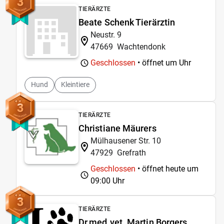
3
TIERÄRZTE
Beate Schenk Tierärztin
Neustr. 9
47669
Wachtendonk
Geschlossen
• öffnet um
Uhr
Hund
Kleintiere
3
TIERÄRZTE
Christiane Mäurers
Mülhausener Str. 10
47929
Grefrath
Geschlossen
• öffnet heute um
09:00 Uhr
3
TIERÄRZTE
Dr.med.vet. Martin Borgers