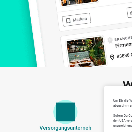
W
Um Dir die W
abzustimmen,
Sofern Du Co
den USA vera
unzureichen
Versorgungsunterneh
Zahnärzt