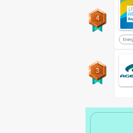
4
Ener
3