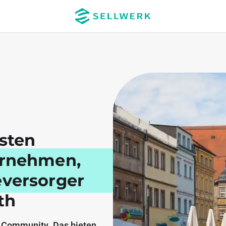
esten
ernehmen,
eversorger
th
 Community. Das bieten