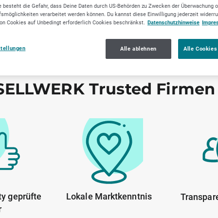
stungen
Gewerbe (Non-Food)
Unterhaltu
 besteht die Gefahr, dass Deine Daten durch US-Behörden zu Zwecken der Überwachung o
smöglichkeiten verarbeitet werden können. Du kannst diese Einwilligung jederzeit widerr
on Cookies auf Unbedingt erforderlich Cookies beschränkst.
Datenschutzhinweise
Impre
stellungen
Alle ablehnen
Alle Cookies
ELLWERK Trusted Firmen
y geprüfte
Lokale Marktkenntnis
Transpar
r