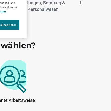
ng
eistungen, Beratung &
Umzugsdienst
hne jegliche
ufen, indem Du
Personalwesen
ssum
 akzeptieren
 wählen?
ente Arbeitsweise