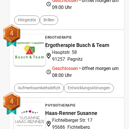
Geschlossen
• öffnet morgen um
09:00 Uhr
Hörgeräte
Brillen
4
ERGOTHERAPIE
Ergotherapie Busch & Team
Hauptstr. 58
91257
Pegnitz
Geschlossen
• öffnet morgen um
08:00 Uhr
Aufmerksamkeitsdefizit
Entwicklungsstörungen
4
PHYSIOTHERAPIE
Haas-Renner Susanne
Fichtelberger Str. 17
95686
Fichtelberg