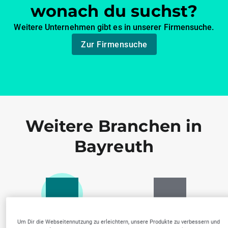
wonach du suchst?
Weitere Unternehmen gibt es in unserer Firmensuche.
Zur Firmensuche
Weitere Branchen in
Bayreuth
Gesundheitseinrichtu
Zahnärztliche
Um Dir die Webseitennutzung zu erleichtern, unsere Produkte zu verbessern und