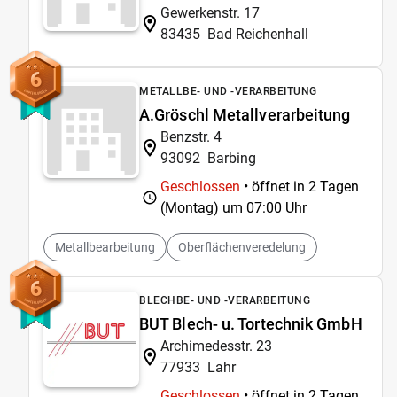
Gewerkenstr. 17
83435
Bad Reichenhall
6
METALLBE- UND -VERARBEITUNG
A.Gröschl Metallverarbeitung
Benzstr. 4
93092
Barbing
Geschlossen
• öffnet in 2 Tagen
(Montag) um
07:00 Uhr
Metallbearbeitung
Oberflächenveredelung
6
BLECHBE- UND -VERARBEITUNG
BUT Blech- u. Tortechnik GmbH
Archimedesstr. 23
77933
Lahr
Geschlossen
• öffnet in 2 Tagen