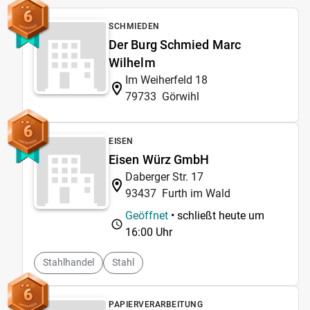
6
SCHMIEDEN
Der Burg Schmied Marc
Wilhelm
Im Weiherfeld 18
79733
Görwihl
6
EISEN
Eisen Würz GmbH
Daberger Str. 17
93437
Furth im Wald
Geöffnet
• schließt heute um
16:00 Uhr
Stahlhandel
Stahl
6
PAPIERVERARBEITUNG