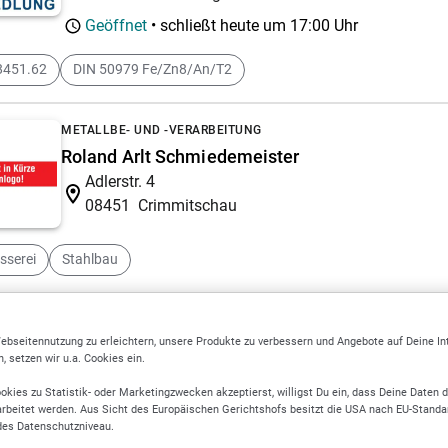
Geöffnet
• schließt heute um
17:00 Uhr
8451.62
DIN 50979 Fe/Zn8/An/T2
METALLBE- UND -VERARBEITUNG
Roland Arlt Schmiedemeister
Adlerstr. 4
08451
Crimmitschau
sserei
Stahlbau
SCHMIEDEN
ebseitennutzung zu erleichtern, unsere Produkte zu verbessern und Angebote auf Deine I
Schmiede & Metallbau Bauch eGbR
 setzen wir u.a. Cookies ein.
Kleinreinsdorf 78
okies zu Statistik- oder Marketingzwecken akzeptierst, willigst Du ein, dass Deine Daten 
07987
Mohlsdorf-Teichwolframsdorf
rbeitet werden. Aus Sicht des Europäischen Gerichtshofs besitzt die USA nach EU-Standa
des Datenschutzniveau.