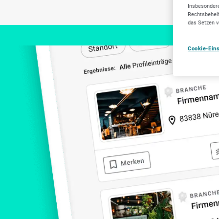
Kuns
Insbesondere
Rechtsbehelf
das Setzen v
Cookie-Ein