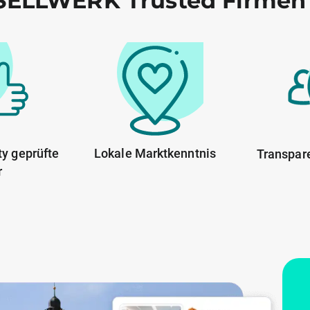
ELLWERK Trusted Firmen
y geprüfte
Lokale Marktkenntnis
Transpar
r