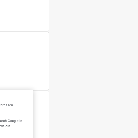
nteressen
durch Google in
rds ein