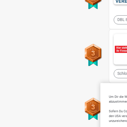
DBL 
3
Schlo
Um Dir die W
abzustimmen,
3
Sofern Du Co
den USA vera
unzureichen