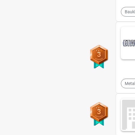
Bauk
3
Metal
3