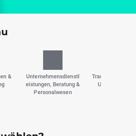
au
gen &
Unternehmensdienstl
Transport, Logisti
ng
eistungen, Beratung &
Umzugsdienst
Personalwesen