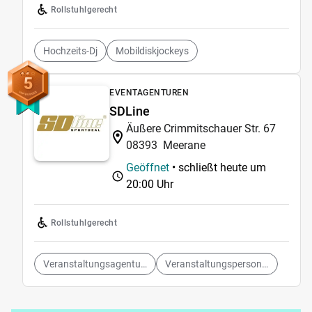
Rollstuhlgerecht
Hochzeits-Dj
Mobildiskjockeys
5
EVENTAGENTUREN
SDLine
Äußere Crimmitschauer Str. 67
08393
Meerane
Geöffnet
• schließt heute um
20:00 Uhr
Rollstuhlgerecht
Veranstaltungsagenturen
Veranstaltungspersonal