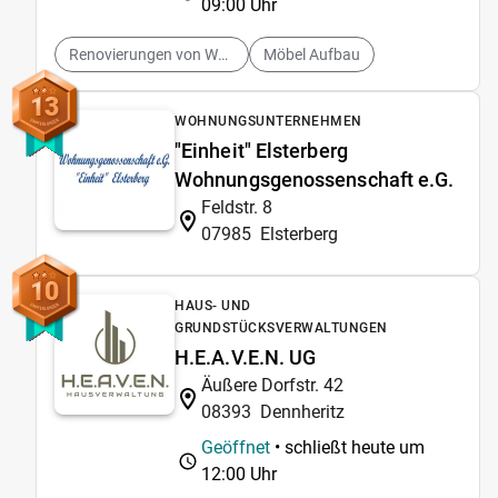
09:00 Uhr
Renovierungen von Wohnungen
Möbel Aufbau
13
WOHNUNGSUNTERNEHMEN
"Einheit" Elsterberg
Wohnungsgenossenschaft e.G.
Feldstr. 8
07985
Elsterberg
10
HAUS- UND
GRUNDSTÜCKSVERWALTUNGEN
H.E.A.V.E.N. UG
Äußere Dorfstr. 42
08393
Dennheritz
Geöffnet
• schließt heute um
12:00 Uhr