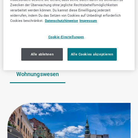
Weitere Branchen in
Zwecken der Überwachung ohne jegliche Rechtsbehelfsmöglichkeiten
Zwickau
verarbeitet werden können. Du kannst diese Einwilligung jederzeit
widerrufen, indem Du das Setzen von Cookies auf Unbedingt erforderlich
Cookies beschränkst.
Datenschutzhinweise
Impressum
Cookie-Einstellungen
Alle ablehnen
Alle Cookies akzeptieren
Immobilien,
Zahnärztliche
Grundstücke &
Dienstleistungen
Wohnungswesen