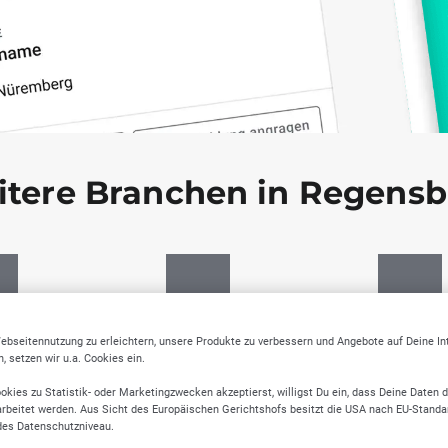
tere Branchen in Regens
liche
Versorgungsunterneh
Veranstaltun
ebseitennutzung zu erleichtern, unsere Produkte zu verbessern und Angebote auf Deine I
 setzen wir u.a. Cookies ein.
stungen
men, Wasser- &
Unterhaltu
Energieversorger
okies zu Statistik- oder Marketingzwecken akzeptierst, willigst Du ein, dass Deine Daten 
rbeitet werden. Aus Sicht des Europäischen Gerichtshofs besitzt die USA nach EU-Standa
des Datenschutzniveau.