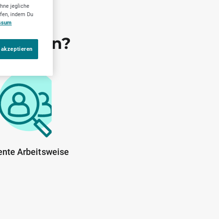
hne jegliche
ufen, indem Du
ssum
 wählen?
 akzeptieren
ente Arbeitsweise