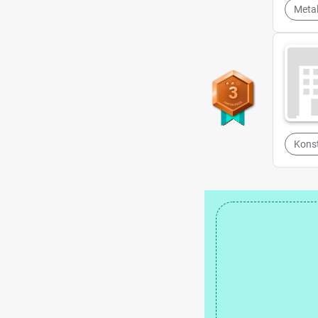
Metal
3
Konst