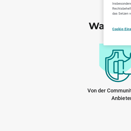
Insbesondere
Rechtsbehelf
das Setzen v
Warum S
Cookie-Ein
Von der Communit
Anbiete