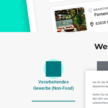
Wei
Verarbeitendes
Zahnärzt
Um Dir die W
abzustimmen,
Gewerbe (Non-Food)
Dienstlei
Sofern Du Co
den USA vera
unzureichen