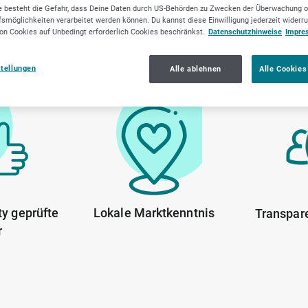
 besteht die Gefahr, dass Deine Daten durch US-Behörden zu Zwecken der Überwachung o
smöglichkeiten verarbeitet werden können. Du kannst diese Einwilligung jederzeit widerr
on Cookies auf Unbedingt erforderlich Cookies beschränkst.
Datenschutzhinweise
Impre
ELLWERK Trusted Firmen
stellungen
Alle ablehnen
Alle Cookies
y geprüfte
Lokale Marktkenntnis
Transpar
r