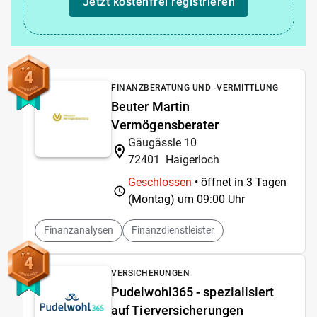
Jetzt kostenfrei registrieren
4
FINANZBERATUNG UND -VERMITTLUNG
Beuter Martin
Vermögensberater
Gäugässle 10
72401
Haigerloch
Geschlossen
• öffnet in 3 Tagen
(Montag) um
09:00 Uhr
Finanzanalysen
Finanzdienstleister
4
VERSICHERUNGEN
Pudelwohl365 - spezialisiert
auf Tierversicherungen