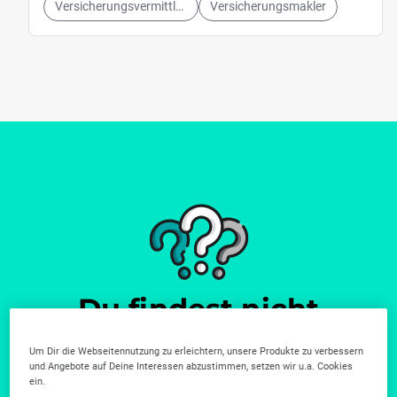
Versicherungsvermittlung
Versicherungsmakler
Du findest nicht
wonach du suchst?
Um Dir die Webseitennutzung zu erleichtern, unsere Produkte zu verbessern
und Angebote auf Deine Interessen abzustimmen, setzen wir u.a. Cookies
Weitere Unternehmen gibt es in unserer Firmensuche.
ein.