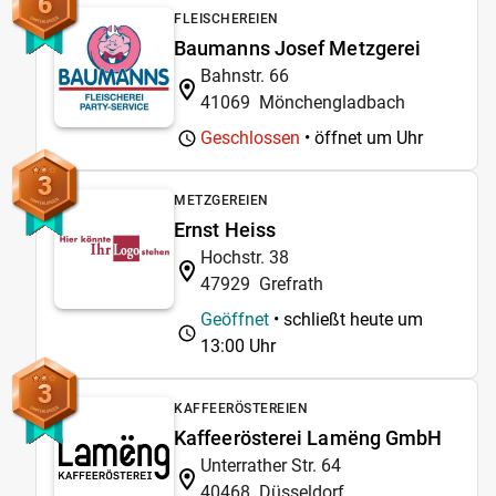
6
FLEISCHEREIEN
Baumanns Josef Metzgerei
Bahnstr. 66
41069
Mönchengladbach
Geschlossen
• öffnet um
Uhr
3
METZGEREIEN
Ernst Heiss
Hochstr. 38
47929
Grefrath
Geöffnet
• schließt heute um
13:00 Uhr
3
KAFFEERÖSTEREIEN
Kaffeerösterei Lamëng GmbH
Unterrather Str. 64
40468
Düsseldorf