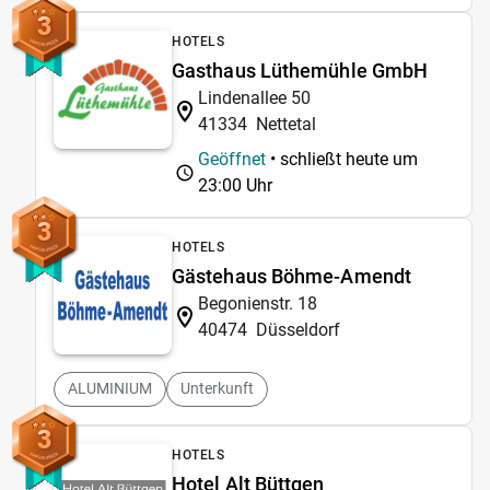
3
HOTELS
Gasthaus Lüthemühle GmbH
Lindenallee 50
41334
Nettetal
Geöffnet
• schließt heute um
23:00 Uhr
3
HOTELS
Gästehaus Böhme-Amendt
Begonienstr. 18
40474
Düsseldorf
ALUMINIUM
Unterkunft
3
HOTELS
Hotel Alt Büttgen