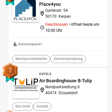
Place4you
Gartenstr. 54
50170
Kerpen
Geschlossen
• öffnet heute um
10:00 Uhr
Rollstuhlgerecht
Monteurunterkünfte
Zimmervermietung
3
HOTELS
Air Boardinghouse B-Tulip
Nordparksiedlung 6
40474
Düsseldorf
Ibis Hotel
Hostels