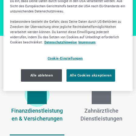
Du ein, dass Deine Daten durch Google in den USA verarbeitet werden. Aus
Zur Firmensuche
Sicht des Europäischen Gerichtshofs besitzt die USA nach EU-Standards ein
unzureichendes Datenschutzniveau.
Insbesondere besteht die Gefahr, dass Deine Daten durch US-Behörden zu
Zwecken der Überwachung ohne jegliche Rechtsbehelfsmöglichkeiten
verarbeitet werden können. Du kannst diese Einwilligung jederzeit
widerrufen, indem Du das Setzen von Cookies auf Unbedingt erforderlich
Cookies beschränkst.
Datenschutzhinweise
Impressum
Weitere Branchen in
Cookie-Einstellungen
Mönchengladbach
Alle ablehnen
Alle Cookies akzeptieren
Finanzdienstleistung
Zahnärztliche
en & Versicherungen
Dienstleistungen