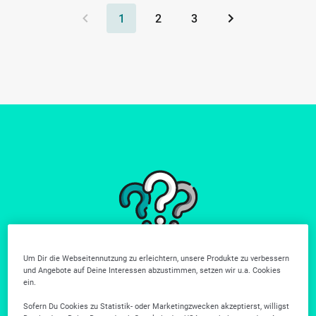
1
2
3
Du findest nicht
Um Dir die Webseitennutzung zu erleichtern, unsere Produkte zu verbessern
und Angebote auf Deine Interessen abzustimmen, setzen wir u.a. Cookies
wonach du suchst?
ein.
Weitere Unternehmen gibt es in unserer Firmensuche.
Sofern Du Cookies zu Statistik- oder Marketingzwecken akzeptierst, willigst