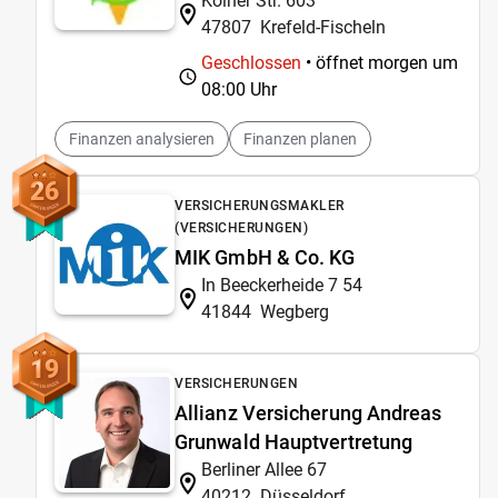
Kölner Str. 603
47807
Krefeld-Fischeln
Geschlossen
• öffnet morgen um
08:00 Uhr
Finanzen analysieren
Finanzen planen
26
VERSICHERUNGSMAKLER
(VERSICHERUNGEN)
MIK GmbH & Co. KG
In Beeckerheide 7 54
41844
Wegberg
19
VERSICHERUNGEN
Allianz Versicherung Andreas
Grunwald Hauptvertretung
Berliner Allee 67
40212
Düsseldorf