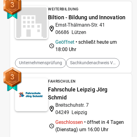
3
WEITERBILDUNG
Biltion - Bildung und Innovation
Ernst-Thälmann-Str. 41
06686
Lützen
Geöffnet
• schließt heute um
18:00 Uhr
Unternehmensprüfung
Sachkundenachweis Versicherungs - und Finanzwesen
3
FAHRSCHULEN
Fahrschule Leipzig Jörg
Schmid
Breitschuhstr. 7
04249
Leipzig
Geschlossen
• öffnet in 4 Tagen
(Dienstag) um
16:00 Uhr