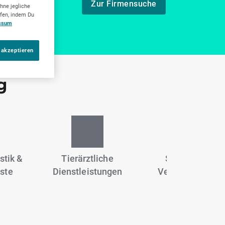
Zur Firmensuche
hne jegliche
ufen, indem Du
ssum
 akzeptieren
g
stik &
Tierärztliche
Sportanlagen,
ste
Dienstleistungen
Vereine & Fitne