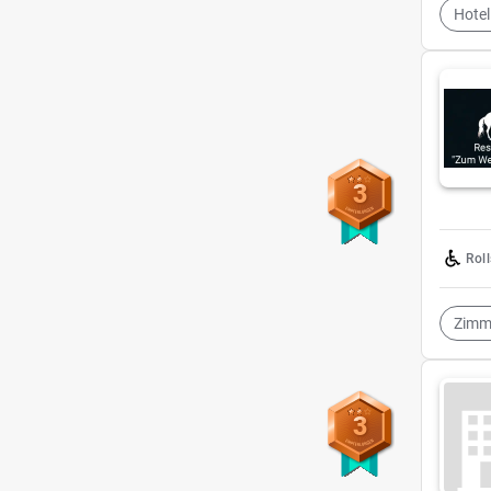
Hotel
3
Rol
Zimm
3