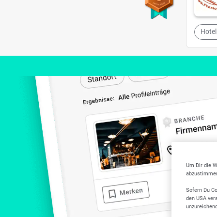
Hote
Um Dir die W
abzustimmen,
Sofern Du Co
den USA vera
unzureichen