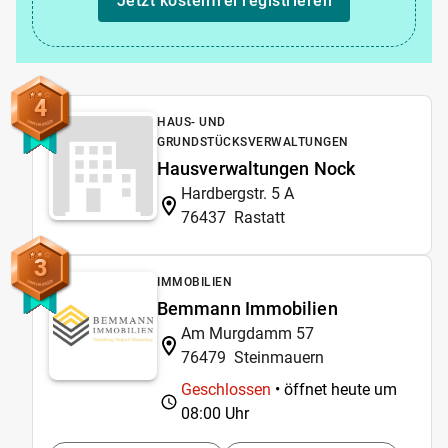
Jetzt kostenfrei registrieren
4
HAUS- UND
GRUNDSTÜCKSVERWALTUNGEN
Hausverwaltungen Nock
Hardbergstr. 5 A
76437
Rastatt
3
IMMOBILIEN
Bemmann Immobilien
Am Murgdamm 57
76479
Steinmauern
Geschlossen
• öffnet heute um
08:00 Uhr