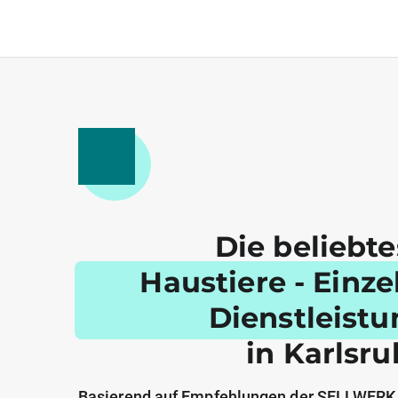
Die beliebt
Haustiere - Einz
Dienstleist
in Karlsr
Basierend auf Empfehlungen der SELLWERK