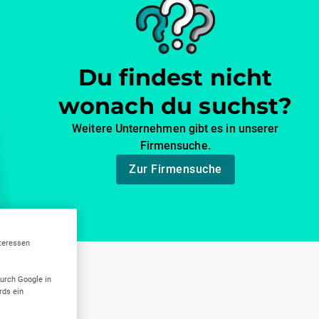
Du findest nicht
wonach du suchst?
Weitere Unternehmen gibt es in unserer
Firmensuche.
Zur Firmensuche
nteressen
uhe
durch Google in
rds ein