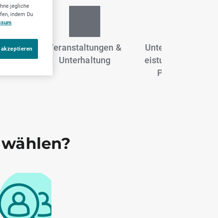
hne jegliche
ufen, indem Du
ssum
des
Veranstaltungen &
Unternehmensdien
 akzeptieren
Food)
Unterhaltung
eistungen, Beratu
Personalwese
 wählen?