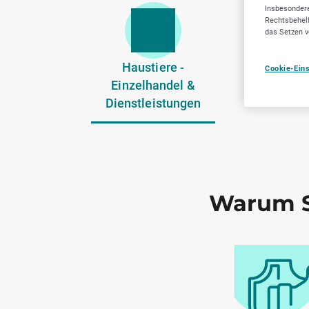
Insbesondere
Rechtsbehelf
das Setzen v
Haustiere -
Zahnärzt
Cookie-Ein
Einzelhandel &
Dienstlei
Dienstleistungen
Warum S