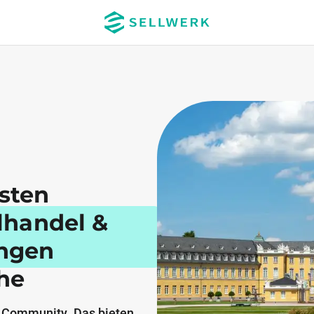
esten
elhandel &
ungen
uhe
 Community. Das bieten