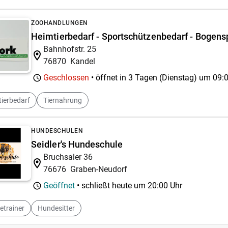
ZOOHANDLUNGEN
Heimtierbedarf - Sportschützenbedarf - Bogens
Bahnhofstr. 25
76870
Kandel
Geschlossen
• öffnet in 3 Tagen (Dienstag) um
09:
ierbedarf
Tiernahrung
HUNDESCHULEN
Seidler's Hundeschule
Bruchsaler 36
76676
Graben-Neudorf
Geöffnet
• schließt heute um
20:00 Uhr
etrainer
Hundesitter