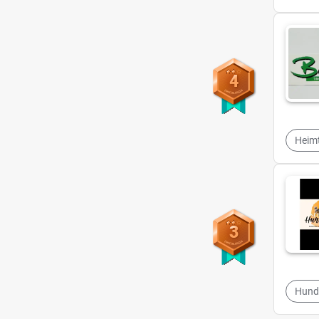
4
Heimt
3
Hund