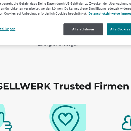
 besteht die Gefahr, dass Deine Daten durch US-Behörden zu Zwecken der Überwachung o
smöglichkeiten verarbeitet werden können. Du kannst diese Einwilligung jederzeit widerr
on Cookies auf Unbedingt erforderlich Cookies beschränkst.
Datenschutzhinweise
Impre
liche
Versorgungsunterneh
Verarbeiten
stellungen
Alle ablehnen
Alle Cookies
stungen
men, Wasser- &
Gewerbe (Non-
Energieversorger
ELLWERK Trusted Firmen