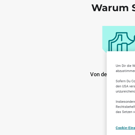
Warum S
Um Dir die W
abzustimmen,
Von der Communit
Anbiete
Sofern Du Co
den USA vera
unzureichen
Insbesondere
Rechtsbehelf
das Setzen v
Cookie-Ein