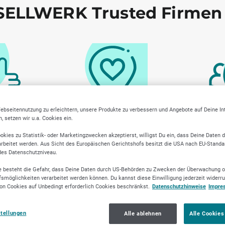
ELLWERK Trusted Firmen
ebseitennutzung zu erleichtern, unsere Produkte zu verbessern und Angebote auf Deine I
 setzen wir u.a. Cookies ein.
y geprüfte
Lokale Marktkenntnis
Transpar
r
okies zu Statistik- oder Marketingzwecken akzeptierst, willigst Du ein, dass Deine Daten 
rbeitet werden. Aus Sicht des Europäischen Gerichtshofs besitzt die USA nach EU-Standa
des Datenschutzniveau.
 besteht die Gefahr, dass Deine Daten durch US-Behörden zu Zwecken der Überwachung o
smöglichkeiten verarbeitet werden können. Du kannst diese Einwilligung jederzeit widerr
on Cookies auf Unbedingt erforderlich Cookies beschränkst.
Datenschutzhinweise
Impre
stellungen
Alle ablehnen
Alle Cookies