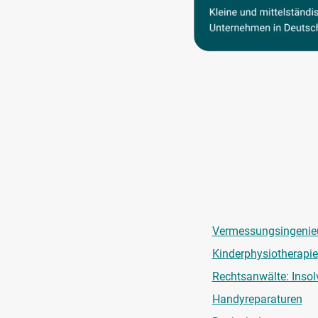
Vermessungsingenieur
Kinderphysiotherapie
Rechtsanwälte: Insol
Handyreparaturen