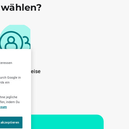
 wählen?
nteressen
ente Arbeitsweise
durch Google in
rds ein
hne jegliche
ufen, indem Du
ssum
 akzeptieren