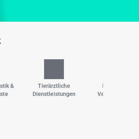
t
stik &
Tierärztliche
Sportanlagen,
ste
Dienstleistungen
Vereine & Fitne