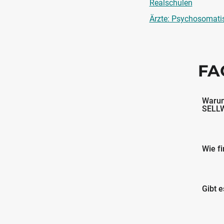
Realschulen
Ärzte: Psychosomati
FA
Warum
SELLW
Wie fi
Gibt e