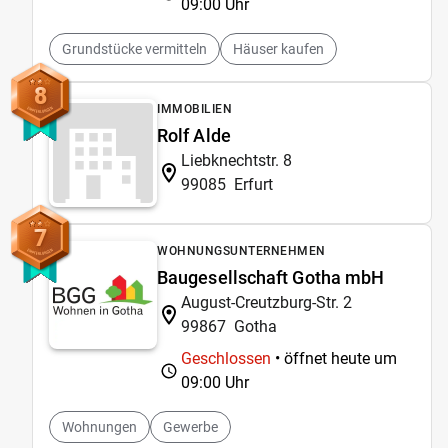
09:00 Uhr
Grundstücke vermitteln
Häuser kaufen
8
IMMOBILIEN
Rolf Alde
Liebknechtstr. 8
99085
Erfurt
7
WOHNUNGSUNTERNEHMEN
Baugesellschaft Gotha mbH
August-Creutzburg-Str. 2
99867
Gotha
Geschlossen
• öffnet heute um
09:00 Uhr
Wohnungen
Gewerbe