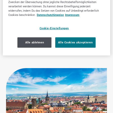
Zwecken der Überwachung ohne jegliche Rechtsbehelfsmöglichkeiten
verarbeitet werden können. Du kannst diese Einwilligung jederzeit
widerrufen, indem Du das Setzen von Cookies auf Unbedingt erforderlich
Cookies beschränkst.
Datenschutzhinweise
Impressum
Cookie-Einstellungen
Immobilien,
Zahnärztliche
Grundstücke &
Dienstleistungen
Alle ablehnen
Alle Cookies akzeptieren
Wohnungswesen