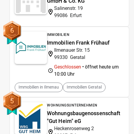
GmbH & Co. KG
Salinenstr. 19
99086
Erfurt
6
IMMOBILIEN
Immobilien Frank Frühauf
Ilmenauer Str. 15
99330
Geratal
Geschlossen
• öffnet heute um
10:00 Uhr
Immobilien in Ilmenau
Immobilien Geratal
5
WOHNUNGSUNTERNEHMEN
Wohnungsbaugenossenschaft
"Gut Heim" eG
Heckenrosenweg 2