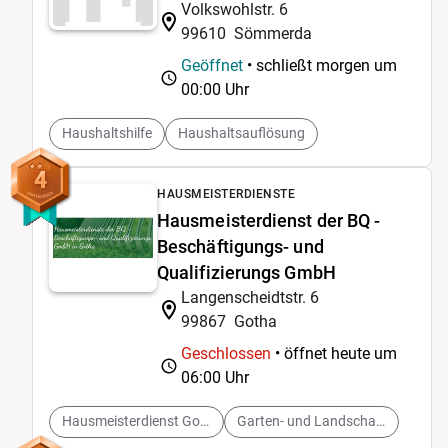
Volkswohlstr. 6
99610
Sömmerda
Geöffnet
• schließt morgen um
00:00 Uhr
Haushaltshilfe
Haushaltsauflösung
4
HAUSMEISTERDIENSTE
Hausmeisterdienst der BQ -
Beschäftigungs- und
Qualifizierungs GmbH
Langenscheidtstr. 6
99867
Gotha
Geschlossen
• öffnet heute um
06:00 Uhr
Hausmeisterdienst Gotha
Garten- und Landschaftsbau Gotha