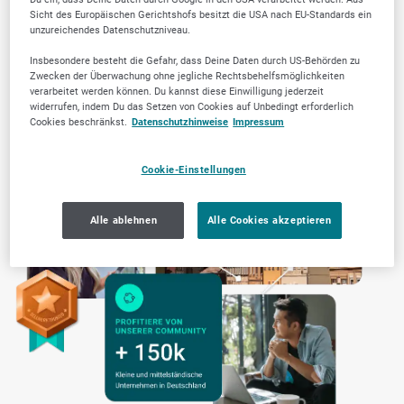
Sicht des Europäischen Gerichtshofs besitzt die USA nach EU-Standards ein
unzureichendes Datenschutzniveau.
Transparente Arbeitsweise
Insbesondere besteht die Gefahr, dass Deine Daten durch US-Behörden zu
Zwecken der Überwachung ohne jegliche Rechtsbehelfsmöglichkeiten
verarbeitet werden können. Du kannst diese Einwilligung jederzeit
widerrufen, indem Du das Setzen von Cookies auf Unbedingt erforderlich
Cookies beschränkst.
Datenschutzhinweise
Impressum
Cookie-Einstellungen
Alle ablehnen
Alle Cookies akzeptieren