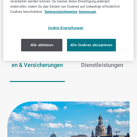
verarbeitet werden können. Du kannst diese Einwilligung jederzeit
widerrufen, indem Du das Setzen von Cookies auf Unbedingt erforderlich
Dresden
Cookies beschränkst.
Datenschutzhinweise
Impressum
Cookie-Einstellungen
Alle ablehnen
Alle Cookies akzeptieren
Finanzdienstleistung
Zahnärztliche
en & Versicherungen
Dienstleistungen