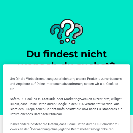
Du findest nicht
wonach du suchst?
Weitere Unternehmen gibt es in unserer Firmensuche.
Um Dir die Webseitennutzung zu erleichtern, unsere Produkte zu verbessern
und Angebote auf Deine Interessen abzustimmen, setzen wir u.a. Cookies
Zur Firmensuche
ein.
Sofern Du Cookies zu Statistik- oder Marketingzwecken akzeptierst, willigst
Du ein, dass Deine Daten durch Google in den USA verarbeitet werden. Aus
Sicht des Europäischen Gerichtshofs besitzt die USA nach EU-Standards ein
unzureichendes Datenschutzniveau.
Insbesondere besteht die Gefahr, dass Deine Daten durch US-Behörden zu
Zwecken der Überwachung ohne jegliche Rechtsbehelfsmöglichkeiten
Weitere Branchen in