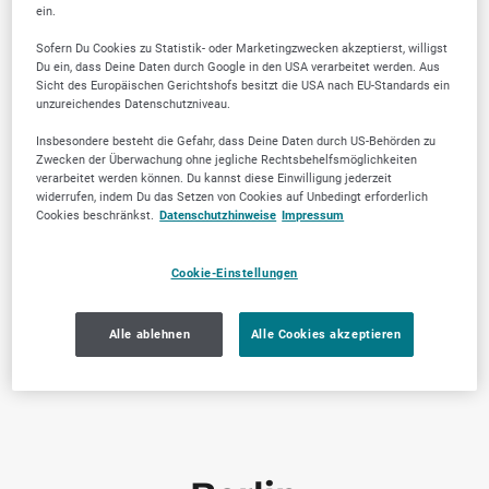
ein.
Sofern Du Cookies zu Statistik- oder Marketingzwecken akzeptierst, willigst
Du ein, dass Deine Daten durch Google in den USA verarbeitet werden. Aus
Bayern
Sicht des Europäischen Gerichtshofs besitzt die USA nach EU-Standards ein
unzureichendes Datenschutzniveau.
Aschaffenburg
Insbesondere besteht die Gefahr, dass Deine Daten durch US-Behörden zu
Zwecken der Überwachung ohne jegliche Rechtsbehelfsmöglichkeiten
Bamberg
verarbeitet werden können. Du kannst diese Einwilligung jederzeit
widerrufen, indem Du das Setzen von Cookies auf Unbedingt erforderlich
Bayreuth
Cookies beschränkst.
Datenschutzhinweise
Impressum
Erlangen
Cookie-Einstellungen
Fürth
München
Alle ablehnen
Alle Cookies akzeptieren
Nürnberg
Regensburg