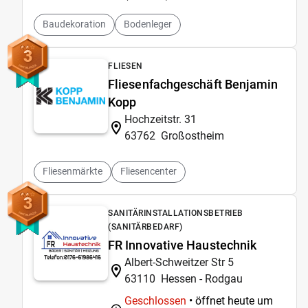
Baudekoration
Bodenleger
3
FLIESEN
Fliesenfachgeschäft Benjamin
Kopp
Hochzeitstr. 31
63762
Großostheim
Fliesenmärkte
Fliesencenter
3
SANITÄRINSTALLATIONSBETRIEB
(SANITÄRBEDARF)
FR Innovative Haustechnik
Albert-Schweitzer Str 5
63110
Hessen - Rodgau
Geschlossen
• öffnet heute um