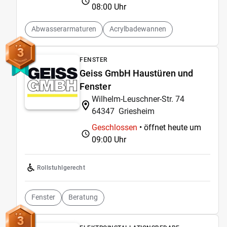
08:00 Uhr
Abwasserarmaturen
Acrylbadewannen
3
FENSTER
Geiss GmbH Haustüren und
Fenster
Wilhelm-Leuschner-Str. 74
64347
Griesheim
Geschlossen
• öffnet heute um
09:00 Uhr
Rollstuhlgerecht
Fenster
Beratung
3