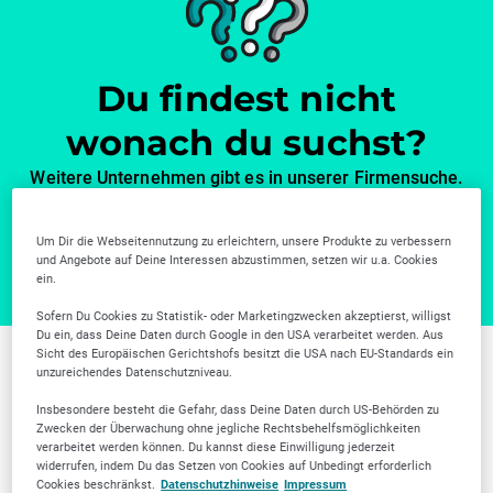
Du findest nicht
wonach du suchst?
Weitere Unternehmen gibt es in unserer Firmensuche.
Zur Firmensuche
Um Dir die Webseitennutzung zu erleichtern, unsere Produkte zu verbessern
und Angebote auf Deine Interessen abzustimmen, setzen wir u.a. Cookies
ein.
Sofern Du Cookies zu Statistik- oder Marketingzwecken akzeptierst, willigst
Du ein, dass Deine Daten durch Google in den USA verarbeitet werden. Aus
Sicht des Europäischen Gerichtshofs besitzt die USA nach EU-Standards ein
unzureichendes Datenschutzniveau.
Weitere Branchen in
Insbesondere besteht die Gefahr, dass Deine Daten durch US-Behörden zu
Darmstadt
Zwecken der Überwachung ohne jegliche Rechtsbehelfsmöglichkeiten
verarbeitet werden können. Du kannst diese Einwilligung jederzeit
widerrufen, indem Du das Setzen von Cookies auf Unbedingt erforderlich
Cookies beschränkst.
Datenschutzhinweise
Impressum