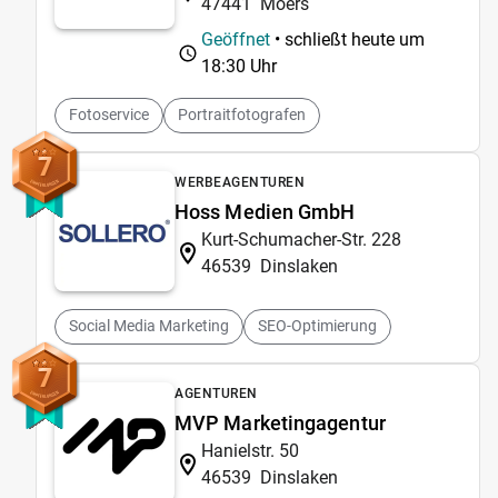
47441
Moers
Geöffnet
• schließt heute um
18:30 Uhr
Fotoservice
Portraitfotografen
7
WERBEAGENTUREN
Hoss Medien GmbH
Kurt-Schumacher-Str. 228
46539
Dinslaken
Social Media Marketing
SEO-Optimierung
7
AGENTUREN
MVP Marketingagentur
Hanielstr. 50
46539
Dinslaken