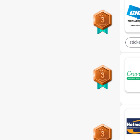
3
stick
3
3