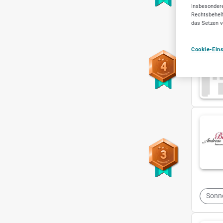
Insbesondere
Rechtsbehelf
Schne
das Setzen v
Cookie-Ein
4
3
Sonn