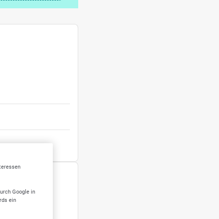
nteressen
durch Google in
rds ein