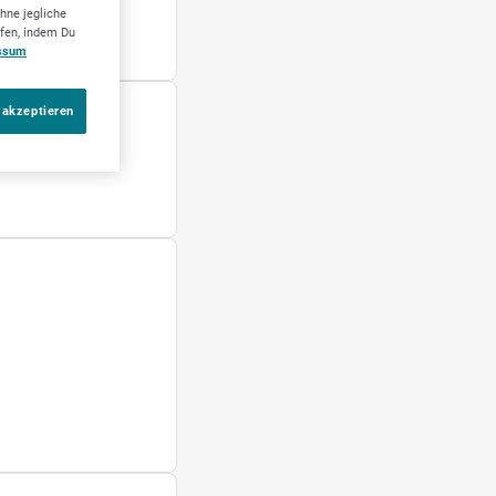
hne jegliche
ufen, indem Du
ssum
 akzeptieren