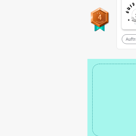
4
Auft