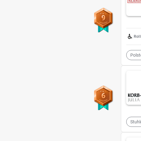
9
Rol
Polst
6
Stuhl