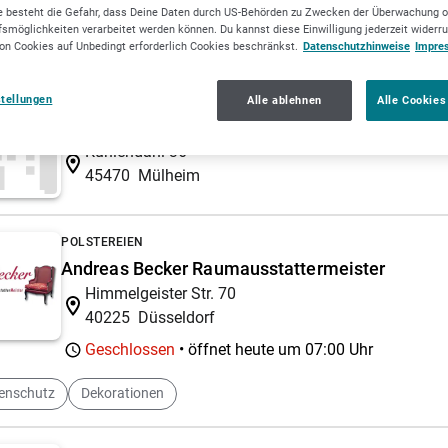
 besteht die Gefahr, dass Deine Daten durch US-Behörden zu Zwecken der Überwachung o
smöglichkeiten verarbeitet werden können. Du kannst diese Einwilligung jederzeit widerr
llzeichner
Auftragsmaler
on Cookies auf Unbedingt erforderlich Cookies beschränkst.
Datenschutzhinweise
Impre
stellungen
UHRENREPARATUREN
Alle ablehnen
Alle Cookies
Uhrenwerkstatt Meier
Kuhlendahl 36
45470
Mülheim
POLSTEREIEN
Andreas Becker Raumausstattermeister
Himmelgeister Str. 70
40225
Düsseldorf
Geschlossen
• öffnet heute um
07:00 Uhr
enschutz
Dekorationen