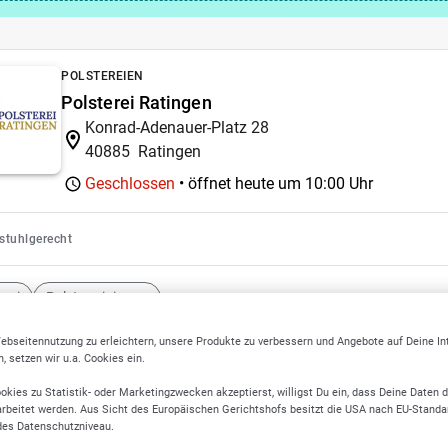
POLSTEREIEN
Polsterei Ratingen
Konrad-Adenauer-Platz 28
40885
Ratingen
Geschlossen
• öffnet heute um
10:00 Uhr
lstuhlgerecht
erei
Polsterreinigung
ebseitennutzung zu erleichtern, unsere Produkte zu verbessern und Angebote auf Deine I
KUNSTMALER
 setzen wir u.a. Cookies ein.
Rahn
okies zu Statistik- oder Marketingzwecken akzeptierst, willigst Du ein, dass Deine Daten 
Hanielstr. 60
rbeitet werden. Aus Sicht des Europäischen Gerichtshofs besitzt die USA nach EU-Standa
des Datenschutzniveau.
46539
Dinslaken