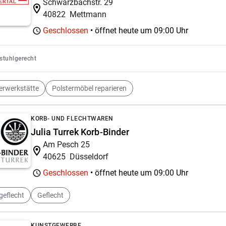
Schwarzbachstr. 29
40822
Mettmann
Geschlossen
• öffnet heute um
09:00 Uhr
lstuhlgerecht
erwerkstätte
Polstermöbel reparieren
KORB- UND FLECHTWAREN
Julia Turrek Korb-Binder
Am Pesch 25
40625
Düsseldorf
Geschlossen
• öffnet heute um
09:00 Uhr
geflecht
Geflecht
KUNSTGEWERBE