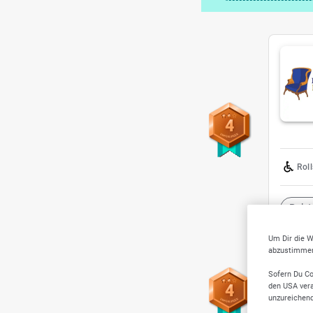
4
Rol
Polst
Um Dir die W
abzustimmen,
Sofern Du Co
den USA vera
4
unzureichen