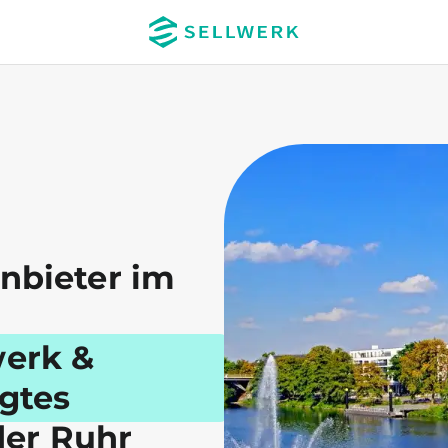
Anbieter im
erk &
gtes
der Ruhr