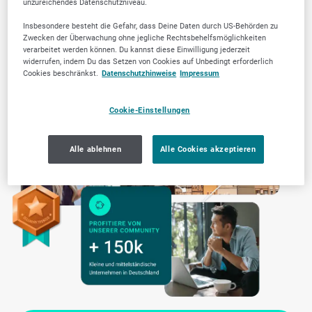
unzureichendes Datenschutzniveau.
Transparente Arbeitsweise
Insbesondere besteht die Gefahr, dass Deine Daten durch US-Behörden zu
Zwecken der Überwachung ohne jegliche Rechtsbehelfsmöglichkeiten
verarbeitet werden können. Du kannst diese Einwilligung jederzeit
widerrufen, indem Du das Setzen von Cookies auf Unbedingt erforderlich
Cookies beschränkst.
Datenschutzhinweise
Impressum
Cookie-Einstellungen
Alle ablehnen
Alle Cookies akzeptieren