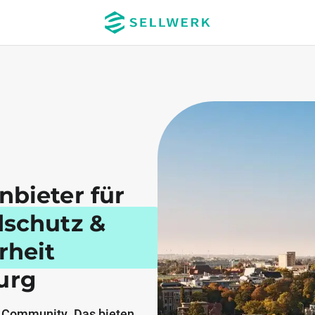
nbieter für
dschutz &
rheit
urg
 Community. Das bieten