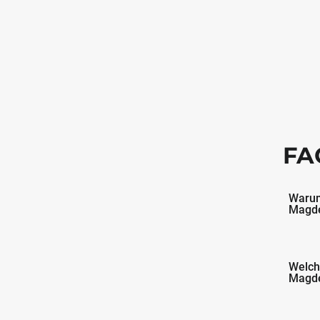
FA
Warum
Magde
Welch
Magde