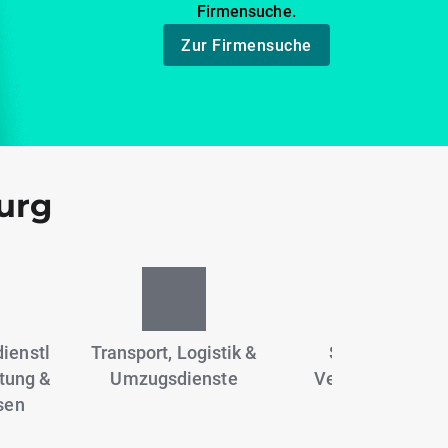
Firmensuche.
Zur Firmensuche
urg
ienstl
Transport, Logistik &
Sportanlagen,
atung &
Umzugsdienste
Vereine & Fitne
sen