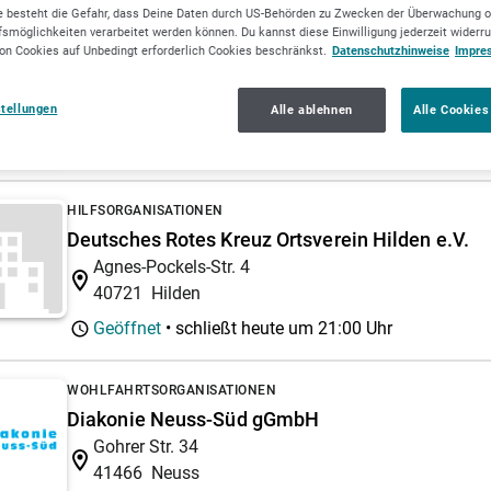
 besteht die Gefahr, dass Deine Daten durch US-Behörden zu Zwecken der Überwachung o
smöglichkeiten verarbeitet werden können. Du kannst diese Einwilligung jederzeit widerr
on Cookies auf Unbedingt erforderlich Cookies beschränkst.
Datenschutzhinweise
Impre
WIRTSCHAFTS- UND BERUFSVERBÄNDE
Der Paritätische Wohlfahrtsverband
Ernst-Abbe-Weg 50
stellungen
Alle ablehnen
Alle Cookies
40589
Düsseldorf
HILFSORGANISATIONEN
Deutsches Rotes Kreuz Ortsverein Hilden e.V.
Agnes-Pockels-Str. 4
40721
Hilden
Geöffnet
• schließt heute um
21:00 Uhr
WOHLFAHRTSORGANISATIONEN
Diakonie Neuss-Süd gGmbH
Gohrer Str. 34
41466
Neuss