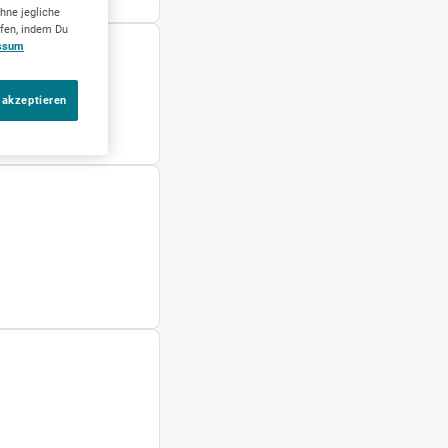
hne jegliche
ufen, indem Du
ssum
 akzeptieren