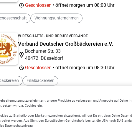
Geschlossen
• öffnet morgen um
08:00 Uhr
enossenschaft
Wohnungsunternehmen
WIRTSCHAFTS- UND BERUFSVERBÄNDE
Verband Deutscher Großbäckereien e.V.
Bochumer Str. 33
40472
Düsseldorf
Geschlossen
• öffnet morgen um
08:30 Uhr
bäckereien
Filialbäckereien
PARTEIEN UND POLITISCHE VEREINIGUNGEN
ebseitennutzung zu erleichtern, unsere Produkte zu verbessern und Angebote auf Deine I
CDU Neuss
 setzen wir u.a. Cookies ein.
Münsterplatz 13 A
okies zu Statistik- oder Marketingzwecken akzeptierst, willigst Du ein, dass Deine Daten 
41460
Neuss
rbeitet werden. Aus Sicht des Europäischen Gerichtshofs besitzt die USA nach EU-Standa
des Datenschutzniveau.
Geschlossen
• öffnet morgen um
09:00 Uhr