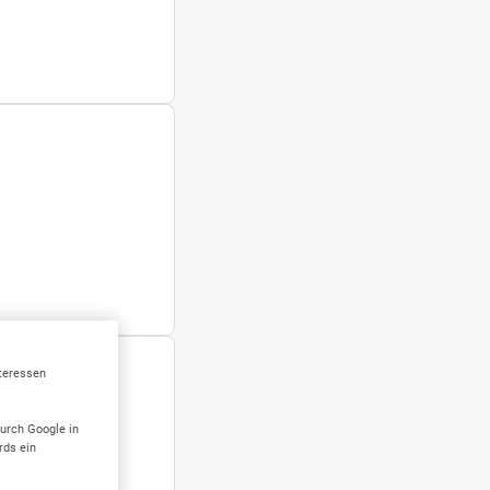
nteressen
durch Google in
rds ein