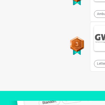
Ambu
3
Lette