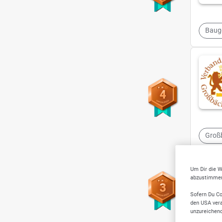
Baug
4
Groß
Um Dir die W
abzustimmen,
3
Sofern Du Co
den USA vera
unzureichen