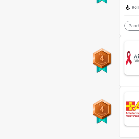
Rol
Paar
4
4