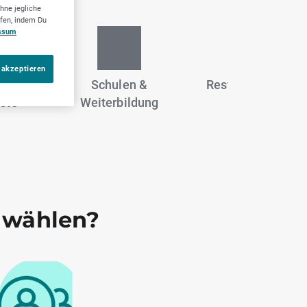
hne jegliche
ufen, indem Du
ssum
 akzeptieren
stik &
Schulen &
Restaurants, Café
ste
Weiterbildung
Catering
 wählen?