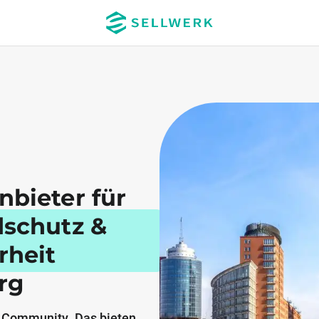
nbieter für
dschutz &
rheit
rg
 Community. Das bieten