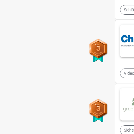
Schlü
3
Vide
3
Siche