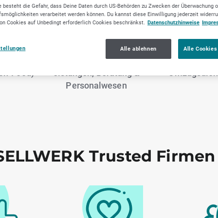
 besteht die Gefahr, dass Deine Daten durch US-Behörden zu Zwecken der Überwachung o
smöglichkeiten verarbeitet werden können. Du kannst diese Einwilligung jederzeit widerr
on Cookies auf Unbedingt erforderlich Cookies beschränkst.
Datenschutzhinweise
Impre
stellungen
Alle ablehnen
Alle Cookies
tendes
Unternehmensdienstl
Transport, Logi
on-Food)
eistungen, Beratung &
Umzugsdien
Personalwesen
ELLWERK Trusted Firmen