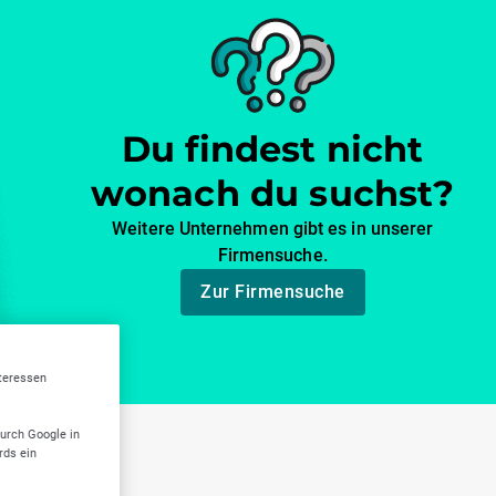
Du findest nicht
wonach du suchst?
Weitere Unternehmen gibt es in unserer
Firmensuche.
Zur Firmensuche
nteressen
durch Google in
rds ein
rg