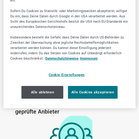
ein.
Sofern Du Cookies zu Statistik- oder Marketingzwecken akzeptierst, willigst
Du ein, dass Deine Daten durch Google in den USA verarbeitet werden. Aus
Warum SELLWERK
Sicht des Europäischen Gerichtshofs besitzt die USA nach EU-Standards ein
unzureichendes Datenschutzniveau.
Trusted Firmen wählen?
Insbesondere besteht die Gefahr, dass Deine Daten durch US-Behörden zu
Zwecken der Überwachung ohne jegliche Rechtsbehelfsmöglichkeiten
verarbeitet werden können. Du kannst diese Einwilligung jederzeit
widerrufen, indem Du das Setzen von Cookies auf Unbedingt erforderlich
Cookies beschränkst.
Datenschutzhinweise
Impressum
Cookie-Einstellungen
Alle ablehnen
Alle Cookies akzeptieren
Von der Community
Lokale Marktkenntnis
geprüfte Anbieter