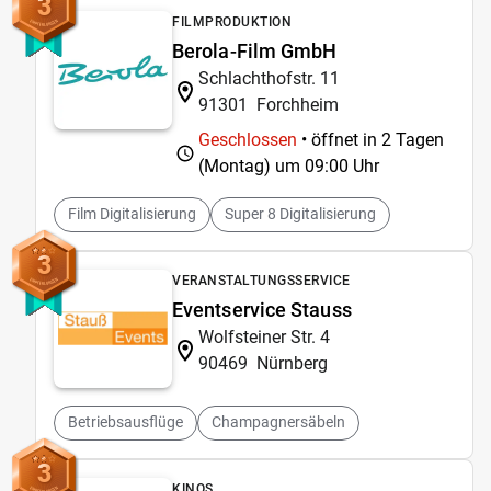
3
FILMPRODUKTION
Berola-Film GmbH
Schlachthofstr. 11
91301
Forchheim
Geschlossen
• öffnet in 2 Tagen
(Montag) um
09:00 Uhr
Film Digitalisierung
Super 8 Digitalisierung
3
VERANSTALTUNGSSERVICE
Eventservice Stauss
Wolfsteiner Str. 4
90469
Nürnberg
Betriebsausflüge
Champagnersäbeln
3
KINOS