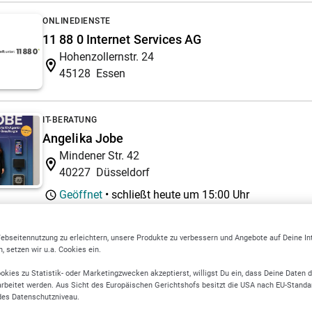
ONLINEDIENSTE
11 88 0 Internet Services AG
Hohenzollernstr. 24
45128
Essen
IT-BERATUNG
Angelika Jobe
Mindener Str. 42
40227
Düsseldorf
Geöffnet
• schließt heute um
15:00 Uhr
liche Intelligenz
AI
ebseitennutzung zu erleichtern, unsere Produkte zu verbessern und Angebote auf Deine I
 setzen wir u.a. Cookies ein.
WEBDESIGN
okies zu Statistik- oder Marketingzwecken akzeptierst, willigst Du ein, dass Deine Daten 
MAXIMUMPAGES | Webdesign Experten
rbeitet werden. Aus Sicht des Europäischen Gerichtshofs besitzt die USA nach EU-Standa
des Datenschutzniveau.
Sabinenweg 49