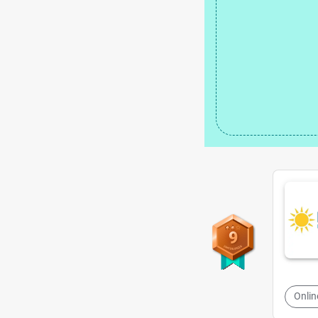
9
Onli