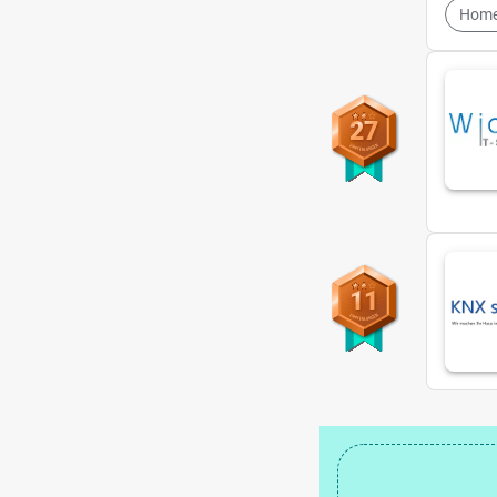
Home
27
11