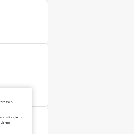
nteressen
durch Google in
rds ein