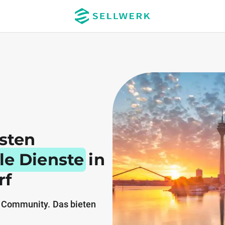
esten
ale Dienste
in
rf
 Community. Das bieten