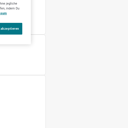
hne jegliche
ufen, indem Du
ssum
 akzeptieren