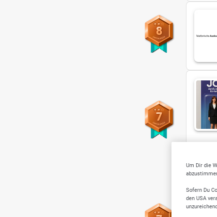
8
7
Künst
Um Dir die W
abzustimmen,
Sofern Du Co
den USA vera
unzureichen