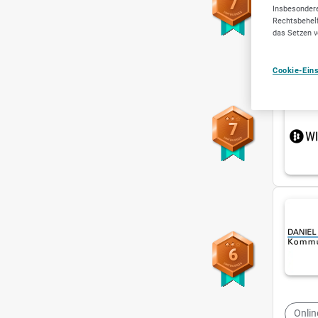
7
Insbesondere
Rechtsbehelf
das Setzen v
Home
Cookie-Ein
7
6
Onli