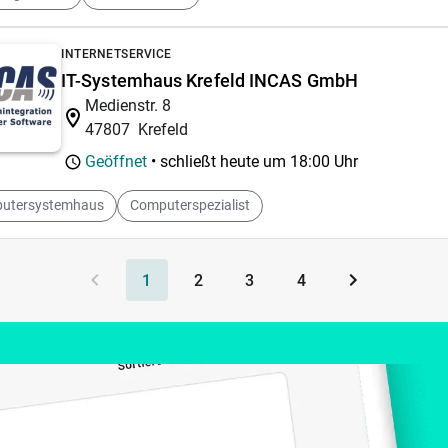
INTERNETSERVICE
IT-Systemhaus Krefeld INCAS GmbH
Medienstr. 8
47807
Krefeld
Geöffnet
• schließt heute um
18:00 Uhr
utersystemhaus
Computerspezialist
1
2
3
4