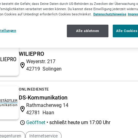
45475
Mülheim
 besteht die Gefahr, dass Deine Daten durch US-Behörden zu Zwecken der Überwachung o
smöglichkeiten verarbeitet werden können. Du kannst diese Einwilligung jederzeit widerr
Geöffnet
• schließt heute um
20:00 Uhr
on Cookies auf Unbedingt erforderlich Cookies beschränkst.
Datenschutzhinweise
Impre
pages designen
Homepages herstellen
stellungen
Alle ablehnen
Alle Cookies
IT-BERATUNG
WILIEPRO
Weyerstr. 217
42719
Solingen
ONLINEDIENSTE
DS-Kommunikation
Rathmacherweg 14
42781
Haan
Geöffnet
• schließt heute um
17:00 Uhr
neagenturen
Internetservice