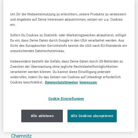
Moers
Mönchengladbach
Um Dir die Webseitennutzung zu erleichtern, unsere Produkte zu verbessern
und Angebote auf Deine Interessen abzustimmen, setzen wir u.a. Cookies
Neuss
ein.
Oberhausen
Sofern Du Cookies zu Statistik- oder Marketingzwecken akzeptierst, willigst
Du ein, dass Deine Daten durch Google in den USA verarbeitet werden. Aus
Wuppertal
Sicht des Europäischen Gerichtshofs besitzt die USA nach EU-Standards ein
unzureichendes Datenschutzniveau.
Insbesondere besteht die Gefahr, dass Deine Daten durch US-Behörden zu
Zwecken der Überwachung ohne jegliche Rechtsbehelfsmöglichkeiten
Rheinland-Pfalz
verarbeitet werden können. Du kannst diese Einwilligung jederzeit
widerrufen, indem Du das Setzen von Cookies auf Unbedingt erforderlich
Cookies beschränkst.
Datenschutzhinweise
Impressum
Kaiserslautern
Cookie-Einstellungen
Alle ablehnen
Alle Cookies akzeptieren
Sachsen
Chemnitz