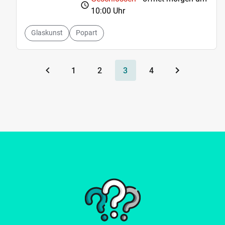
10:00 Uhr
Glaskunst
Popart
1
2
3
4