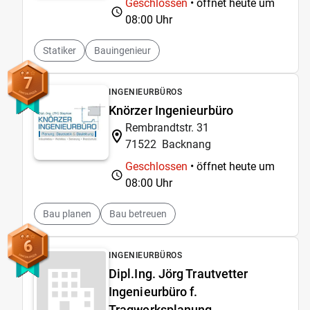
Geschlossen
• öffnet heute um
08:00 Uhr
Statiker
Bauingenieur
7
INGENIEURBÜROS
Knörzer Ingenieurbüro
Rembrandtstr. 31
71522
Backnang
Geschlossen
• öffnet heute um
08:00 Uhr
Bau planen
Bau betreuen
6
INGENIEURBÜROS
Dipl.Ing. Jörg Trautvetter
Ingenieurbüro f.
Tragwerksplanung