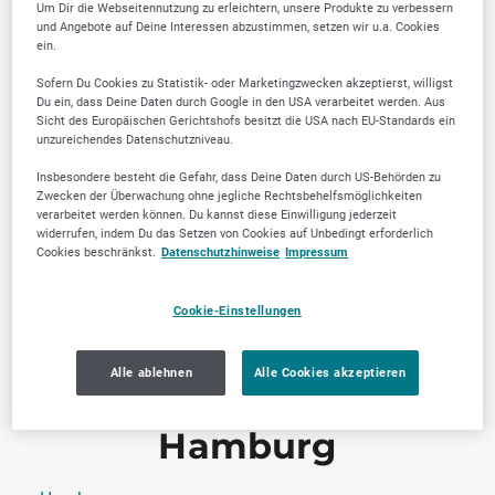
Um Dir die Webseitennutzung zu erleichtern, unsere Produkte zu verbessern
Erlangen
und Angebote auf Deine Interessen abzustimmen, setzen wir u.a. Cookies
ein.
Ingolstadt
Sofern Du Cookies zu Statistik- oder Marketingzwecken akzeptierst, willigst
München
Du ein, dass Deine Daten durch Google in den USA verarbeitet werden. Aus
Sicht des Europäischen Gerichtshofs besitzt die USA nach EU-Standards ein
Nürnberg
unzureichendes Datenschutzniveau.
Regensburg
Insbesondere besteht die Gefahr, dass Deine Daten durch US-Behörden zu
Zwecken der Überwachung ohne jegliche Rechtsbehelfsmöglichkeiten
verarbeitet werden können. Du kannst diese Einwilligung jederzeit
widerrufen, indem Du das Setzen von Cookies auf Unbedingt erforderlich
Cookies beschränkst.
Datenschutzhinweise
Impressum
Berlin
Cookie-Einstellungen
Berlin
Alle ablehnen
Alle Cookies akzeptieren
Hamburg