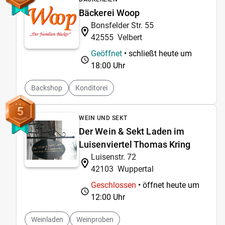
Bäckerei Woop
Bonsfelder Str. 55
42555
Velbert
Geöffnet
• schließt heute um
18:00 Uhr
Backshop
Konditorei
5
WEIN UND SEKT
Der Wein & Sekt Laden im
Luisenviertel Thomas Kring
Luisenstr. 72
42103
Wuppertal
Geschlossen
• öffnet heute um
12:00 Uhr
Weinladen
Weinproben