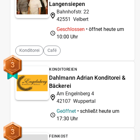
Langensiepen
Bahnhofstr. 22
42551
Velbert
Geschlossen
• öffnet heute um
10:00 Uhr
Konditorei
Café
3
KONDITOREIEN
Dahlmann Adrian Konditorei &
Bäckerei
Am Engelnberg 4
42107
Wuppertal
Geöffnet
• schließt heute um
17:30 Uhr
3
FEINKOST