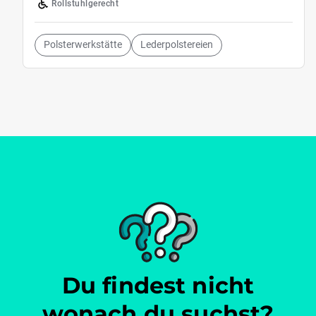
Rollstuhlgerecht
Polsterwerkstätte
Lederpolstereien
Du findest nicht
wonach du suchst?