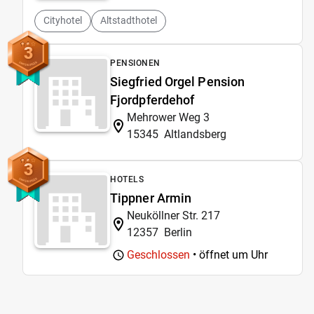
Cityhotel
Altstadthotel
3
PENSIONEN
Siegfried Orgel Pension
Fjordpferdehof
Mehrower Weg 3
15345
Altlandsberg
3
HOTELS
Tippner Armin
Neuköllner Str. 217
12357
Berlin
Geschlossen
• öffnet um
Uhr