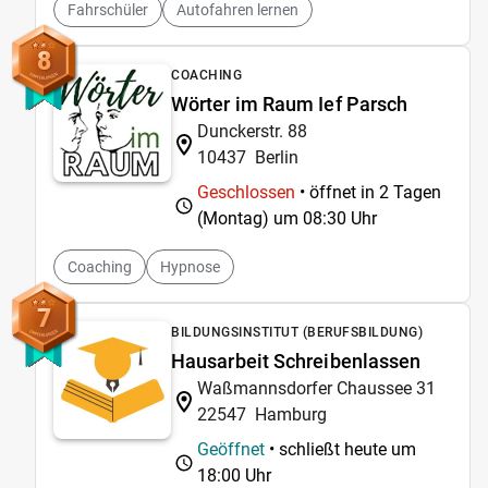
Fahrschüler
Autofahren lernen
8
COACHING
Wörter im Raum Ief Parsch
Dunckerstr. 88
10437
Berlin
Geschlossen
• öffnet in 2 Tagen
(Montag) um
08:30 Uhr
Coaching
Hypnose
7
BILDUNGSINSTITUT (BERUFSBILDUNG)
Hausarbeit Schreibenlassen
Waßmannsdorfer Chaussee 31
22547
Hamburg
Geöffnet
• schließt heute um
18:00 Uhr