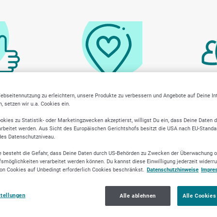
ebseitennutzung zu erleichtern, unsere Produkte zu verbessern und Angebote auf Deine I
y geprüfte
Lokale Marktkenntnis
Transpar
 setzen wir u.a. Cookies ein.
r
okies zu Statistik- oder Marketingzwecken akzeptierst, willigst Du ein, dass Deine Daten 
rbeitet werden. Aus Sicht des Europäischen Gerichtshofs besitzt die USA nach EU-Standa
des Datenschutzniveau.
 besteht die Gefahr, dass Deine Daten durch US-Behörden zu Zwecken der Überwachung o
smöglichkeiten verarbeitet werden können. Du kannst diese Einwilligung jederzeit widerr
on Cookies auf Unbedingt erforderlich Cookies beschränkst.
Datenschutzhinweise
Impre
stellungen
Alle ablehnen
Alle Cookies