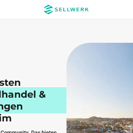
esten
elhandel &
ungen
eim
 Community. Das bieten