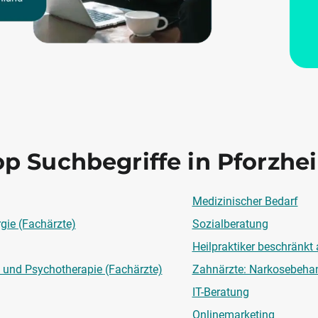
op Suchbegriffe in Pforzhe
Medizinischer Bedarf
rgie (Fachärzte)
Sozialberatung
Heilpraktiker beschränkt
 und Psychotherapie (Fachärzte)
Zahnärzte: Narkosebeha
IT-Beratung
Onlinemarketing