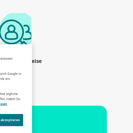
nteressen
ente Arbeitsweise
durch Google in
rds ein
hne jegliche
ufen, indem Du
ssum
 akzeptieren
Dein