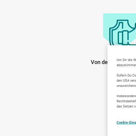
Um Dir die W
Von der Communit
abzustimmen,
Anbiete
Sofern Du Co
den USA vera
unzureichen
Insbesondere
Rechtsbehelf
das Setzen v
Cookie-Ein