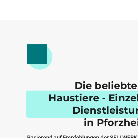
Die beliebt
Haustiere - Einz
Dienstleist
in Pforzh
Basierend auf Empfehlungen der SELLWERK