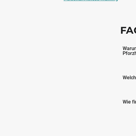
FA
Warum
Pforz
Welch
Wie f