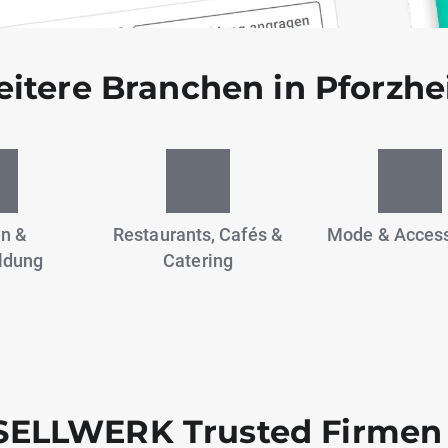
itere Branchen in Pforzh
n &
Restaurants, Cafés &
Mode & Access
ldung
Catering
ELLWERK Trusted Firmen