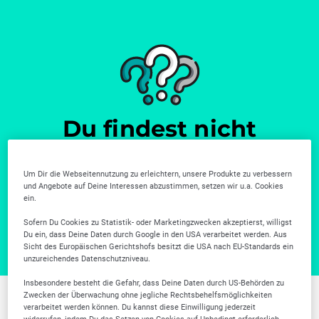
Du findest nicht
wonach du suchst?
Um Dir die Webseitennutzung zu erleichtern, unsere Produkte zu verbessern
Weitere Unternehmen gibt es in unserer Firmensuche.
und Angebote auf Deine Interessen abzustimmen, setzen wir u.a. Cookies
ein.
Zur Firmensuche
Sofern Du Cookies zu Statistik- oder Marketingzwecken akzeptierst, willigst
Du ein, dass Deine Daten durch Google in den USA verarbeitet werden. Aus
Sicht des Europäischen Gerichtshofs besitzt die USA nach EU-Standards ein
unzureichendes Datenschutzniveau.
Insbesondere besteht die Gefahr, dass Deine Daten durch US-Behörden zu
Zwecken der Überwachung ohne jegliche Rechtsbehelfsmöglichkeiten
verarbeitet werden können. Du kannst diese Einwilligung jederzeit
Weitere Branchen in