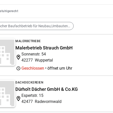
lstuhlgerecht
Deutscher Baufachbetrieb für Neubau,Umbauten,Sanierungen, Renovierungen,Poolbau,Zimmerei,Baustoffe.
MALERBETRIEBE
Malerbetrieb Strauch GmbH
Sonnenstr. 54
42277
Wuppertal
Geschlossen
• öffnet um
Uhr
DACHDECKEREIEN
Dürholt Dächer GmbH & Co.KG
Espertstr. 15
42477
Radevormwald