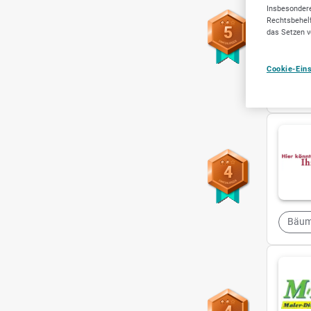
Insbesondere
Rechtsbehelf
5
das Setzen v
Cookie-Ein
Dach
4
Bäum