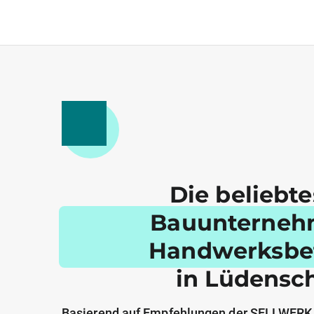
Die beliebt
Bauunterneh
Handwerksbe
in Lüdensc
Basierend auf Empfehlungen der SELLWERK