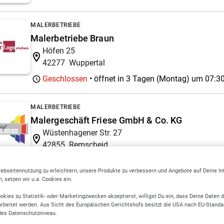
MALERBETRIEBE
Malerbetriebe Braun
Höfen 25
42277
Wuppertal
Geschlossen
• öffnet in 3 Tagen (Montag) um
07:30
MALERBETRIEBE
Malergeschäft Friese GmbH & Co. KG
Wüstenhagener Str. 27
42855
Remscheid
Geschlossen
• öffnet in 3 Tagen (Montag) um
07:00
ebseitennutzung zu erleichtern, unsere Produkte zu verbessern und Angebote auf Deine I
 setzen wir u.a. Cookies ein.
erbetrieb
Malermeister
okies zu Statistik- oder Marketingzwecken akzeptierst, willigst Du ein, dass Deine Daten 
rbeitet werden. Aus Sicht des Europäischen Gerichtshofs besitzt die USA nach EU-Standa
DACHDECKEREIEN
des Datenschutzniveau.