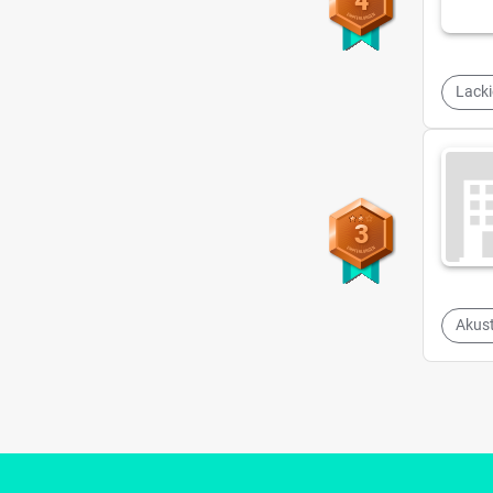
4
Lacki
3
Akus