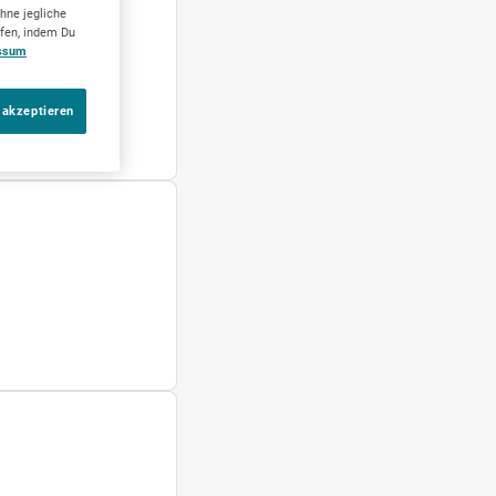
hne jegliche
ufen, indem Du
ssum
 Uhr
 akzeptieren