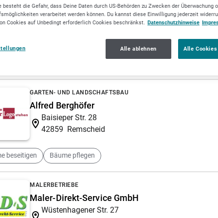
W.Nöske Dachdecker- und Bauklempnermeister
 besteht die Gefahr, dass Deine Daten durch US-Behörden zu Zwecken der Überwachung o
Großhülsberg 27 A
smöglichkeiten verarbeitet werden können. Du kannst diese Einwilligung jederzeit widerr
on Cookies auf Unbedingt erforderlich Cookies beschränkst.
Datenschutzhinweise
Impre
42899
Remscheid
Geschlossen
• öffnet in 3 Tagen (Montag) um
07:00
stellungen
Alle ablehnen
Alle Cookies
klempner
Dachdeckermeister
GARTEN- UND LANDSCHAFTSBAU
Alfred Berghöfer
Baisieper Str. 28
42859
Remscheid
e beseitigen
Bäume pflegen
MALERBETRIEBE
Maler-Direkt-Service GmbH
Wüstenhagener Str. 27