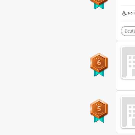
Rol
6
5