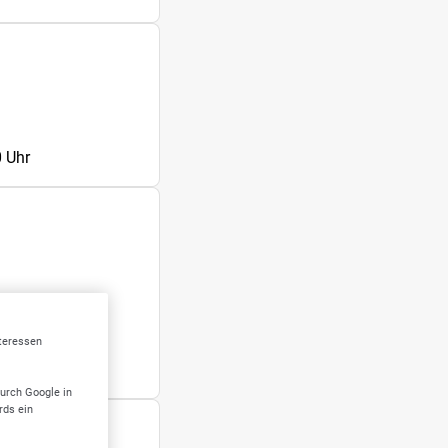
 Uhr
 Uhr
nteressen
durch Google in
rds ein