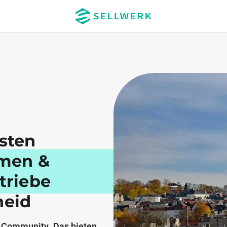
esten
men &
triebe
heid
 Community. Das bieten