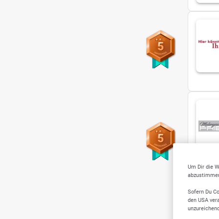
5
5
Um Dir die W
abzustimmen,
Lacki
Sofern Du Co
den USA vera
unzureichen