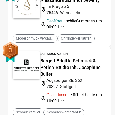
Alessandra Schmidt Jewelry
Im Krügele 5
75446
Wiernsheim
Geöffnet
• schließt morgen um
00:00 Uhr
Modeschmuck verkaufen
Ohrringe verkaufen
3
SCHMUCKWAREN
Bergelt Brigitte Schmuck &
Perlen-Studio Inh. Josephine
Buller
Augsburger Str. 362
70327
Stuttgart
Geschlossen
• öffnet heute um
10:00 Uhr
Schmuckatelier
Schmuckwarenfabrik