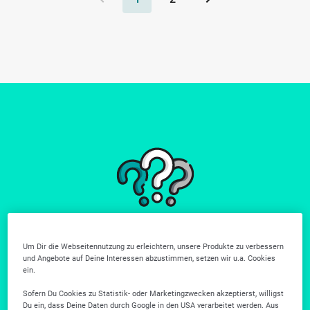
Du findest nicht
Um Dir die Webseitennutzung zu erleichtern, unsere Produkte zu verbessern
wonach du suchst?
und Angebote auf Deine Interessen abzustimmen, setzen wir u.a. Cookies
ein.
Weitere Unternehmen gibt es in unserer Firmensuche.
Sofern Du Cookies zu Statistik- oder Marketingzwecken akzeptierst, willigst
Zur Firmensuche
Du ein, dass Deine Daten durch Google in den USA verarbeitet werden. Aus